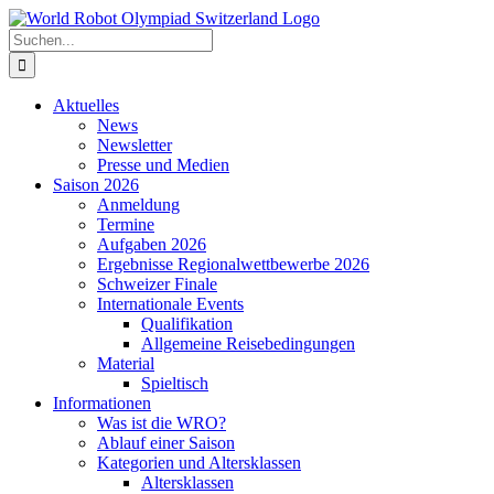
Zum
Inhalt
Suche
springen
nach:
Aktuelles
News
Newsletter
Presse und Medien
Saison 2026
Anmeldung
Termine
Aufgaben 2026
Ergebnisse Regionalwettbewerbe 2026
Schweizer Finale
Internationale Events
Qualifikation
Allgemeine Reisebedingungen
Material
Spieltisch
Informationen
Was ist die WRO?
Ablauf einer Saison
Kategorien und Altersklassen
Altersklassen