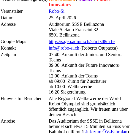
Innovators
Veranstalter
Robo-Si
Datum
25. April 2026
Adresse
Auditorium SSSE Bellinzona
Viale Stefano Franscini 32
6501 Bellinzona
Google Maps
https://s.geo.admin.ch/s2mtzll8dr1e
Kontakt
info@robo-si.ch
(Roberto Otupacca)
Zeitplan
07:40 Ankunft der Junior- und Senior-
Teams
09:00 Ankunft der Future Innovators-
Teams
12:00 Ankunft der Teams
ab 09:00 Zutritt für Zuschauer
ab 10:00 Wettbewerbe
16:20 Siegerehrung
Hinweis für Besucher
Alle Regional-Wettbewerbe der World
Robot Olympiad sind grundsätzlich
öffentlich zugänglich. Wir freuen uns über
deinen Besuch
Anreise
Das Auditorium der SSSE in Bellizona
befindet sich etwa 15 Minuten zu Fuss vom
Bahnhof entfernt (
Link zum ÖV-Fahrplan
).