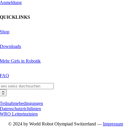
Anmeldung
QUICKLINKS
Shop
Downloads
Mehr Girls in Robotik
FAQ
Suche
nach:
Teilnahmebedingungen
Datenschutzrichtlinien
WRO Leitprinzipien
© 2024 by World Robot Olympiad Switzerland —
Impressum