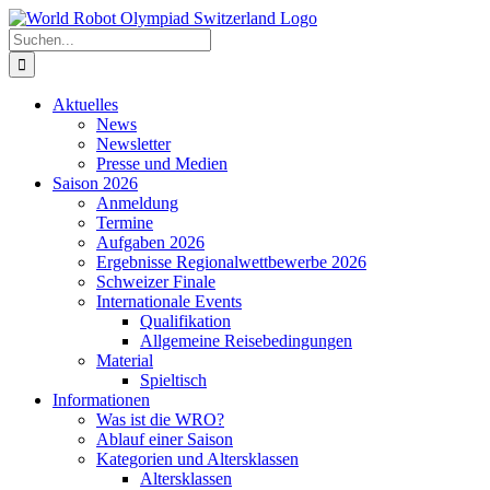
Zum
Inhalt
Suche
springen
nach:
Aktuelles
News
Newsletter
Presse und Medien
Saison 2026
Anmeldung
Termine
Aufgaben 2026
Ergebnisse Regionalwettbewerbe 2026
Schweizer Finale
Internationale Events
Qualifikation
Allgemeine Reisebedingungen
Material
Spieltisch
Informationen
Was ist die WRO?
Ablauf einer Saison
Kategorien und Altersklassen
Altersklassen