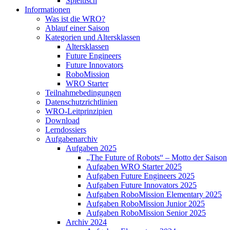
Spieltisch
Informationen
Was ist die WRO?
Ablauf einer Saison
Kategorien und Altersklassen
Altersklassen
Future Engineers
Future Innovators
RoboMission
WRO Starter
Teilnahmebedingungen
Datenschutzrichtlinien
WRO-Leitprinzipien
Download
Lerndossiers
Aufgabenarchiv
Aufgaben 2025
„The Future of Robots“ – Motto der Saison
Aufgaben WRO Starter 2025
Aufgaben Future Engineers 2025
Aufgaben Future Innovators 2025
Aufgaben RoboMission Elementary 2025
Aufgaben RoboMission Junior 2025
Aufgaben RoboMission Senior 2025
Archiv 2024