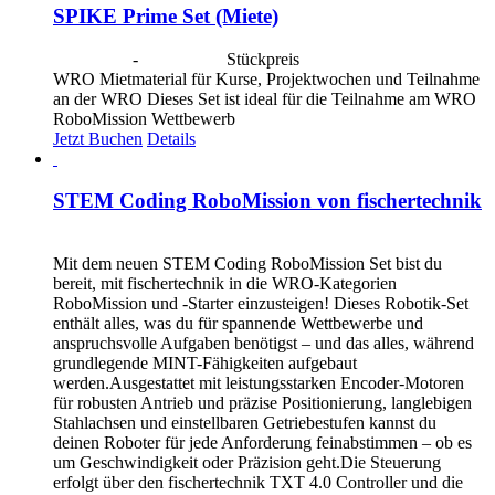
SPIKE Prime Set (Miete)
CHF
40.00
-
CHF
190.00
Stückpreis
WRO Mietmaterial für Kurse, Projektwochen und Teilnahme
an der WRO Dieses Set ist ideal für die Teilnahme am WRO
RoboMission Wettbewerb
Jetzt Buchen
Details
STEM Coding RoboMission von fischertechnik
CHF
499.00
Mit dem neuen STEM Coding RoboMission Set bist du
bereit, mit fischertechnik in die WRO-Kategorien
RoboMission und -Starter einzusteigen! Dieses Robotik-Set
enthält alles, was du für spannende Wettbewerbe und
anspruchsvolle Aufgaben benötigst – und das alles, während
grundlegende MINT-Fähigkeiten aufgebaut
werden.Ausgestattet mit leistungsstarken Encoder-Motoren
für robusten Antrieb und präzise Positionierung, langlebigen
Stahlachsen und einstellbaren Getriebestufen kannst du
deinen Roboter für jede Anforderung feinabstimmen – ob es
um Geschwindigkeit oder Präzision geht.Die Steuerung
erfolgt über den fischertechnik TXT 4.0 Controller und die