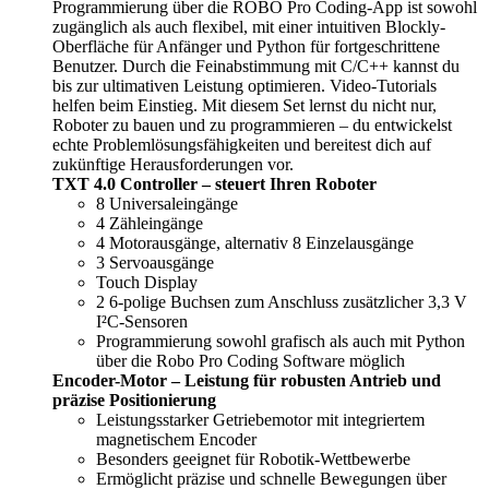
Programmierung über die ROBO Pro Coding-App ist sowohl
zugänglich als auch flexibel, mit einer intuitiven Blockly-
Oberfläche für Anfänger und Python für fortgeschrittene
Benutzer. Durch die Feinabstimmung mit C/C++ kannst du
bis zur ultimativen Leistung optimieren. Video-Tutorials
helfen beim Einstieg. Mit diesem Set lernst du nicht nur,
Roboter zu bauen und zu programmieren – du entwickelst
echte Problemlösungsfähigkeiten und bereitest dich auf
zukünftige Herausforderungen vor.
TXT 4.0 Controller – steuert Ihren Roboter
8 Universaleingänge
4 Zähleingänge
4 Motorausgänge, alternativ 8 Einzelausgänge
3 Servoausgänge
Touch Display
2 6-polige Buchsen zum Anschluss zusätzlicher 3,3 V
I²C-Sensoren
Programmierung sowohl grafisch als auch mit Python
über die Robo Pro Coding Software möglich
Encoder-Motor – Leistung für robusten Antrieb und
präzise Positionierung
Leistungsstarker Getriebemotor mit integriertem
magnetischem Encoder
Besonders geeignet für Robotik-Wettbewerbe
Ermöglicht präzise und schnelle Bewegungen über