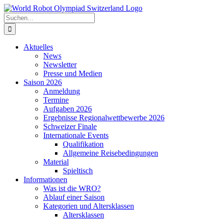
Zum
Inhalt
Suche
springen
nach:
Aktuelles
News
Newsletter
Presse und Medien
Saison 2026
Anmeldung
Termine
Aufgaben 2026
Ergebnisse Regionalwettbewerbe 2026
Schweizer Finale
Internationale Events
Qualifikation
Allgemeine Reisebedingungen
Material
Spieltisch
Informationen
Was ist die WRO?
Ablauf einer Saison
Kategorien und Altersklassen
Altersklassen