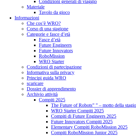
Condizioni generali di viaggio
Materiale
Tavolo da gioco
Informazioni
Che cos’è WRO?
Corso di una stagione
Categorie e fasce d’età
Fasce d’età
Future Engineers
Future Innovators
RoboMission
WRO Starter
Condizioni di partecipazione
Informativa sulla privacy
Principi guida WRO
scaricare
Dossier di apprendimento
Archivio attività
Compiti 2025
The Future of Robots” ” – motto della stagi
WRO Starter Compiti 2025
Compiti di Future Engineers 2025
Future Innovators Compiti 2025
Elementary Compiti RoboMission 2025
Compiti RoboMission Junior 2025