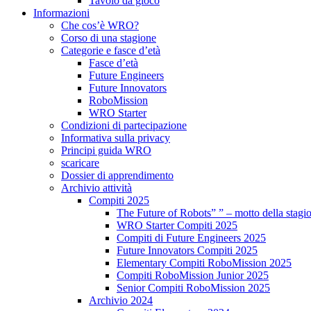
Tavolo da gioco
Informazioni
Che cos’è WRO?
Corso di una stagione
Categorie e fasce d’età
Fasce d’età
Future Engineers
Future Innovators
RoboMission
WRO Starter
Condizioni di partecipazione
Informativa sulla privacy
Principi guida WRO
scaricare
Dossier di apprendimento
Archivio attività
Compiti 2025
The Future of Robots” ” – motto della stagi
WRO Starter Compiti 2025
Compiti di Future Engineers 2025
Future Innovators Compiti 2025
Elementary Compiti RoboMission 2025
Compiti RoboMission Junior 2025
Senior Compiti RoboMission 2025
Archivio 2024