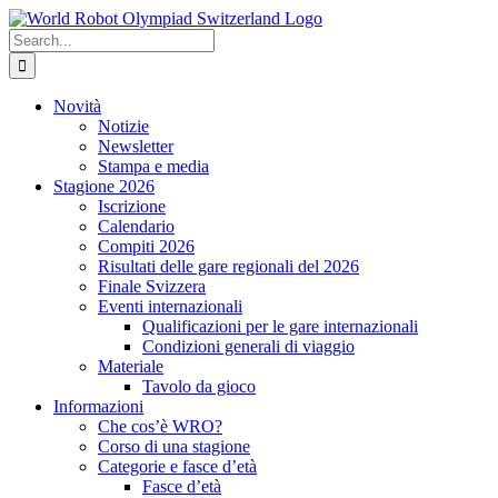
Skip
to
Search
content
for:
Novità
Notizie
Newsletter
Stampa e media
Stagione 2026
Iscrizione
Calendario
Compiti 2026
Risultati delle gare regionali del 2026
Finale Svizzera
Eventi internazionali
Qualificazioni per le gare internazionali
Condizioni generali di viaggio
Materiale
Tavolo da gioco
Informazioni
Che cos’è WRO?
Corso di una stagione
Categorie e fasce d’età
Fasce d’età