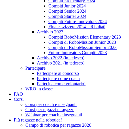
Compiti Elementary 2024
Compiti Junior 2024
Compiti Senior 2024
Compiti Starter 2024
Compiti Future Innovators 2024
Finale svizzera 2024 – Risultati
Archivio 2023
Compiti RoboMission Elementary 2023
Compiti di RoboMission Junior 2023
Compiti di RoboMission Senior 2023
Future Innovators Compiti 2023
Archivo 2022 (in tedesco)
Archivo 2021 (in tedesco)
Partecipare
Partecipare al concorso
Partecipare come coach
Partecipa come volontario!
WRO in classe
FAQ
Corsi
Corsi per coach e insegnanti
Corsi per ragazzi e ragazze
Webinar per coach e insegnanti
Più ragazze nella robotica!
Campo di robotica per ragazze 2026