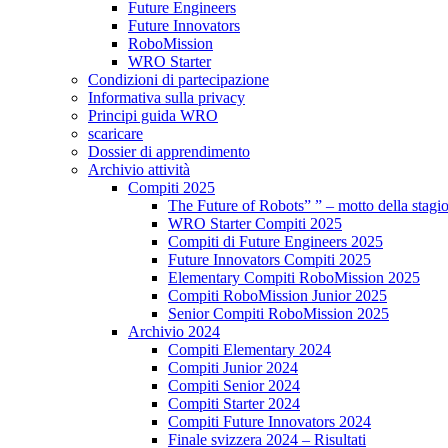
Future Engineers
Future Innovators
RoboMission
WRO Starter
Condizioni di partecipazione
Informativa sulla privacy
Principi guida WRO
scaricare
Dossier di apprendimento
Archivio attività
Compiti 2025
The Future of Robots” ” – motto della stagi
WRO Starter Compiti 2025
Compiti di Future Engineers 2025
Future Innovators Compiti 2025
Elementary Compiti RoboMission 2025
Compiti RoboMission Junior 2025
Senior Compiti RoboMission 2025
Archivio 2024
Compiti Elementary 2024
Compiti Junior 2024
Compiti Senior 2024
Compiti Starter 2024
Compiti Future Innovators 2024
Finale svizzera 2024 – Risultati