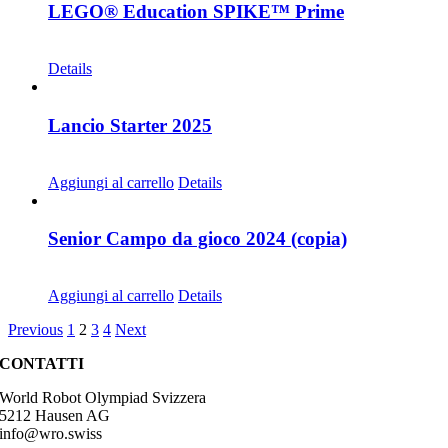
LEGO® Education SPIKE™ Prime
CHF
435.00
Details
Lancio Starter 2025
CHF
68.00
Aggiungi al carrello
Details
Senior Campo da gioco 2024 (copia)
CHF
68.00
Aggiungi al carrello
Details
Previous
1
2
3
4
Next
CONTATTI
World Robot Olympiad Svizzera
5212 Hausen AG
info@wro.swiss