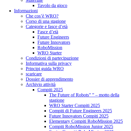
Materiale
Tavolo da gioco
Informazioni
Che cos’è WRO?
Corso di una stagione
Categorie e fasce d’età
Fasce d’età
Future Engineers
Future Innovators
RoboMission
WRO Starter
Condizioni di partecipazione
Informativa sulla privacy
Principi guida WRO
scaricare
Dossier di apprendimento
Archivio attività
Compiti 2025
The Future of Robots” ” – motto della
stagione
WRO Starter Compiti 2025
Compiti di Future Engineers 2025
Future Innovators Compiti 2025
Elementary Compiti RoboMission 2025
Compiti RoboMission Junior 2025