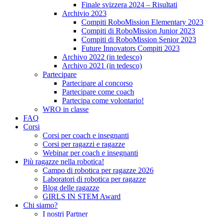
Finale svizzera 2024 – Risultati
Archivio 2023
Compiti RoboMission Elementary 2023
Compiti di RoboMission Junior 2023
Compiti di RoboMission Senior 2023
Future Innovators Compiti 2023
Archivo 2022 (in tedesco)
Archivo 2021 (in tedesco)
Partecipare
Partecipare al concorso
Partecipare come coach
Partecipa come volontario!
WRO in classe
FAQ
Corsi
Corsi per coach e insegnanti
Corsi per ragazzi e ragazze
Webinar per coach e insegnanti
Più ragazze nella robotica!
Campo di robotica per ragazze 2026
Laboratori di robotica per ragazze
Blog delle ragazze
GIRLS IN STEM Award
Chi siamo?
I nostri Partner