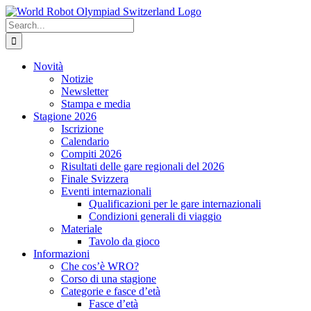
Skip
to
Search
content
for:
Novità
Notizie
Newsletter
Stampa e media
Stagione 2026
Iscrizione
Calendario
Compiti 2026
Risultati delle gare regionali del 2026
Finale Svizzera
Eventi internazionali
Qualificazioni per le gare internazionali
Condizioni generali di viaggio
Materiale
Tavolo da gioco
Informazioni
Che cos’è WRO?
Corso di una stagione
Categorie e fasce d’età
Fasce d’età