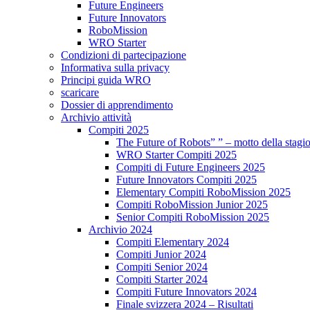
Future Engineers
Future Innovators
RoboMission
WRO Starter
Condizioni di partecipazione
Informativa sulla privacy
Principi guida WRO
scaricare
Dossier di apprendimento
Archivio attività
Compiti 2025
The Future of Robots” ” – motto della stagi
WRO Starter Compiti 2025
Compiti di Future Engineers 2025
Future Innovators Compiti 2025
Elementary Compiti RoboMission 2025
Compiti RoboMission Junior 2025
Senior Compiti RoboMission 2025
Archivio 2024
Compiti Elementary 2024
Compiti Junior 2024
Compiti Senior 2024
Compiti Starter 2024
Compiti Future Innovators 2024
Finale svizzera 2024 – Risultati