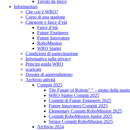
Tavolo da gioco
Informazioni
Che cos’è WRO?
Corso di una stagione
Categorie e fasce d’età
Fasce d’età
Future Engineers
Future Innovators
RoboMission
WRO Starter
Condizioni di partecipazione
Informativa sulla privacy
Principi guida WRO
scaricare
Dossier di apprendimento
Archivio attività
Compiti 2025
The Future of Robots” ” – motto della stagi
WRO Starter Compiti 2025
Compiti di Future Engineers 2025
Future Innovators Compiti 2025
Elementary Compiti RoboMission 2025
Compiti RoboMission Junior 2025
Senior Compiti RoboMission 2025
Archivio 2024