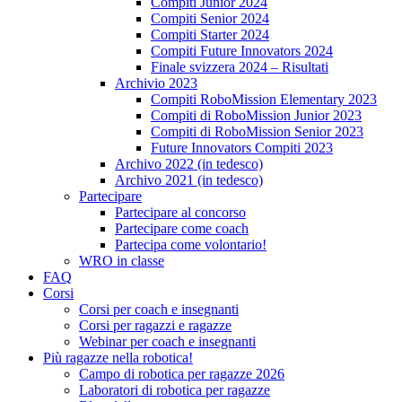
Compiti Junior 2024
Compiti Senior 2024
Compiti Starter 2024
Compiti Future Innovators 2024
Finale svizzera 2024 – Risultati
Archivio 2023
Compiti RoboMission Elementary 2023
Compiti di RoboMission Junior 2023
Compiti di RoboMission Senior 2023
Future Innovators Compiti 2023
Archivo 2022 (in tedesco)
Archivo 2021 (in tedesco)
Partecipare
Partecipare al concorso
Partecipare come coach
Partecipa come volontario!
WRO in classe
FAQ
Corsi
Corsi per coach e insegnanti
Corsi per ragazzi e ragazze
Webinar per coach e insegnanti
Più ragazze nella robotica!
Campo di robotica per ragazze 2026
Laboratori di robotica per ragazze