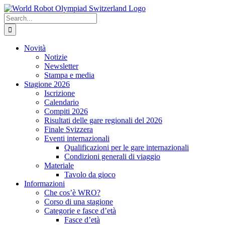
Skip
to
Search
content
for:
Novità
Notizie
Newsletter
Stampa e media
Stagione 2026
Iscrizione
Calendario
Compiti 2026
Risultati delle gare regionali del 2026
Finale Svizzera
Eventi internazionali
Qualificazioni per le gare internazionali
Condizioni generali di viaggio
Materiale
Tavolo da gioco
Informazioni
Che cos’è WRO?
Corso di una stagione
Categorie e fasce d’età
Fasce d’età