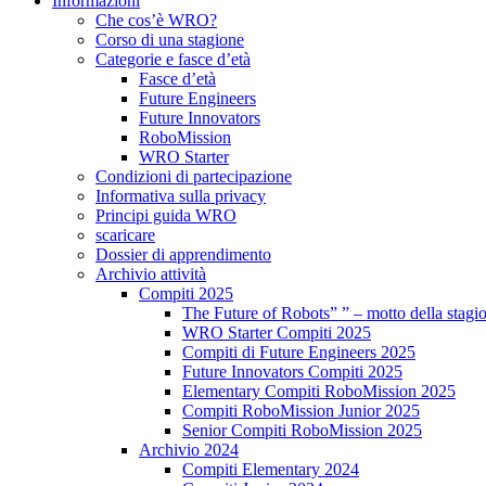
Informazioni
Che cos’è WRO?
Corso di una stagione
Categorie e fasce d’età
Fasce d’età
Future Engineers
Future Innovators
RoboMission
WRO Starter
Condizioni di partecipazione
Informativa sulla privacy
Principi guida WRO
scaricare
Dossier di apprendimento
Archivio attività
Compiti 2025
The Future of Robots” ” – motto della stagi
WRO Starter Compiti 2025
Compiti di Future Engineers 2025
Future Innovators Compiti 2025
Elementary Compiti RoboMission 2025
Compiti RoboMission Junior 2025
Senior Compiti RoboMission 2025
Archivio 2024
Compiti Elementary 2024