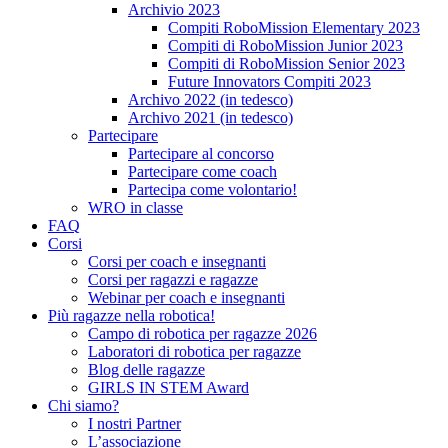
Archivio 2023
Compiti RoboMission Elementary 2023
Compiti di RoboMission Junior 2023
Compiti di RoboMission Senior 2023
Future Innovators Compiti 2023
Archivo 2022 (in tedesco)
Archivo 2021 (in tedesco)
Partecipare
Partecipare al concorso
Partecipare come coach
Partecipa come volontario!
WRO in classe
FAQ
Corsi
Corsi per coach e insegnanti
Corsi per ragazzi e ragazze
Webinar per coach e insegnanti
Più ragazze nella robotica!
Campo di robotica per ragazze 2026
Laboratori di robotica per ragazze
Blog delle ragazze
GIRLS IN STEM Award
Chi siamo?
I nostri Partner
L’associazione