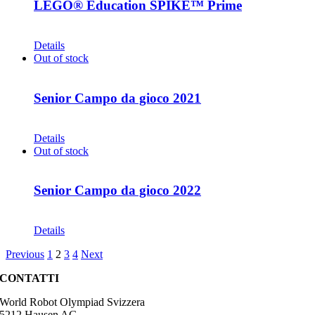
LEGO® Education SPIKE™ Prime
CHF
435.00
Details
Out of stock
Senior Campo da gioco 2021
CHF
30.00
Details
Out of stock
Senior Campo da gioco 2022
CHF
30.00
Details
Previous
1
2
3
4
Next
CONTATTI
World Robot Olympiad Svizzera
5212 Hausen AG