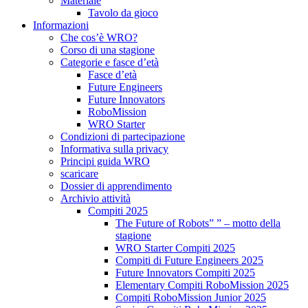
Materiale
Tavolo da gioco
Informazioni
Che cos’è WRO?
Corso di una stagione
Categorie e fasce d’età
Fasce d’età
Future Engineers
Future Innovators
RoboMission
WRO Starter
Condizioni di partecipazione
Informativa sulla privacy
Principi guida WRO
scaricare
Dossier di apprendimento
Archivio attività
Compiti 2025
The Future of Robots” ” – motto della
stagione
WRO Starter Compiti 2025
Compiti di Future Engineers 2025
Future Innovators Compiti 2025
Elementary Compiti RoboMission 2025
Compiti RoboMission Junior 2025