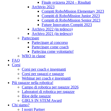
Finale svizzera 2024 – Risultati
Archivio 2023
Compiti RoboMission Elementary 2023
Compiti di RoboMission Junior 2023
Compiti di RoboMission Senior 2023
Future Innovators Compiti 2023
Archivo 2022 (in tedesco)
Archivo 2021 (in tedesco)
Partecipare
Partecipare al concorso
Partecipare come coach
Partecipa come volontario!
WRO in classe
FAQ
Corsi
Corsi per coach e insegnanti
Corsi per ragazzi e ragazze
Webinar per coach e insegnanti
Più ragazze nella robotica!
Campo di robotica per ragazze 2026
Laboratori di robotica per ragazze
Blog delle ragazze
GIRLS IN STEM Award
Chi siamo?
I nostri Partner