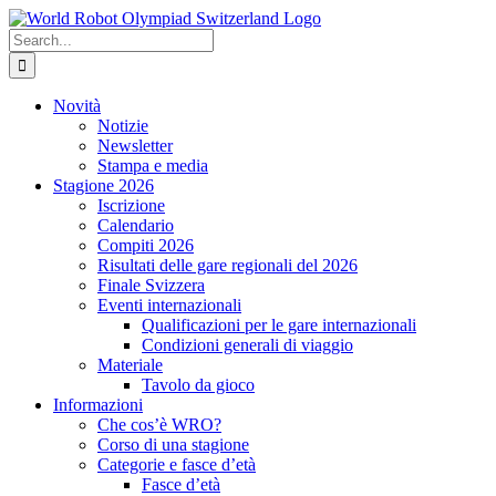
Skip
to
Search
content
for:
Novità
Notizie
Newsletter
Stampa e media
Stagione 2026
Iscrizione
Calendario
Compiti 2026
Risultati delle gare regionali del 2026
Finale Svizzera
Eventi internazionali
Qualificazioni per le gare internazionali
Condizioni generali di viaggio
Materiale
Tavolo da gioco
Informazioni
Che cos’è WRO?
Corso di una stagione
Categorie e fasce d’età
Fasce d’età