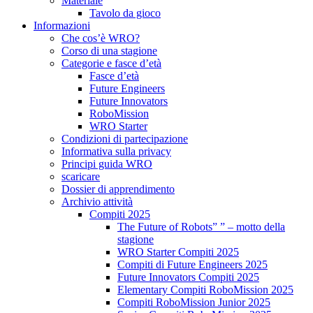
Materiale
Tavolo da gioco
Informazioni
Che cos’è WRO?
Corso di una stagione
Categorie e fasce d’età
Fasce d’età
Future Engineers
Future Innovators
RoboMission
WRO Starter
Condizioni di partecipazione
Informativa sulla privacy
Principi guida WRO
scaricare
Dossier di apprendimento
Archivio attività
Compiti 2025
The Future of Robots” ” – motto della
stagione
WRO Starter Compiti 2025
Compiti di Future Engineers 2025
Future Innovators Compiti 2025
Elementary Compiti RoboMission 2025
Compiti RoboMission Junior 2025