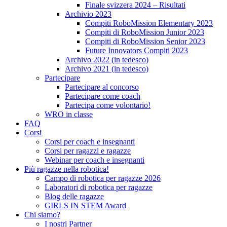
Finale svizzera 2024 – Risultati
Archivio 2023
Compiti RoboMission Elementary 2023
Compiti di RoboMission Junior 2023
Compiti di RoboMission Senior 2023
Future Innovators Compiti 2023
Archivo 2022 (in tedesco)
Archivo 2021 (in tedesco)
Partecipare
Partecipare al concorso
Partecipare come coach
Partecipa come volontario!
WRO in classe
FAQ
Corsi
Corsi per coach e insegnanti
Corsi per ragazzi e ragazze
Webinar per coach e insegnanti
Più ragazze nella robotica!
Campo di robotica per ragazze 2026
Laboratori di robotica per ragazze
Blog delle ragazze
GIRLS IN STEM Award
Chi siamo?
I nostri Partner