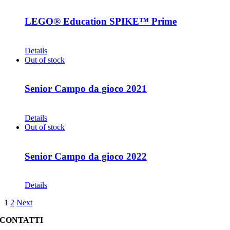
LEGO® Education SPIKE™ Prime
CHF
435.00
Details
Out of stock
Senior Campo da gioco 2021
CHF
30.00
Details
Out of stock
Senior Campo da gioco 2022
CHF
30.00
Details
1
2
Next
CONTATTI