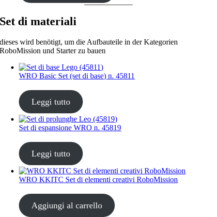
Set di materiali
dieses wird benötigt, um die Aufbauteile in der Kategorien
RoboMission und Starter zu bauen
WRO Basic Set (set di base) n. 45811
CHF
35.00
Leggi tutto
Set di espansione WRO n. 45819
CHF
35.00
Leggi tutto
WRO KKITC Set di elementi creativi RoboMission
CHF
45.00
Aggiungi al carrello