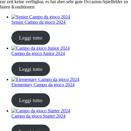
zur zeit keine verfügbar, es hat aber sehr gute Occasion-Spielfelder zu
fairen Konditionen
Senior Campo da gioco 2024
CHF
68.00
Leggi tutto
Campo da gioco Junior 2024
CHF
68.00
Leggi tutto
Elementary Campo da gioco 2024
CHF
68.00
Leggi tutto
Campo da gioco Starter 2024
CHF
68.00