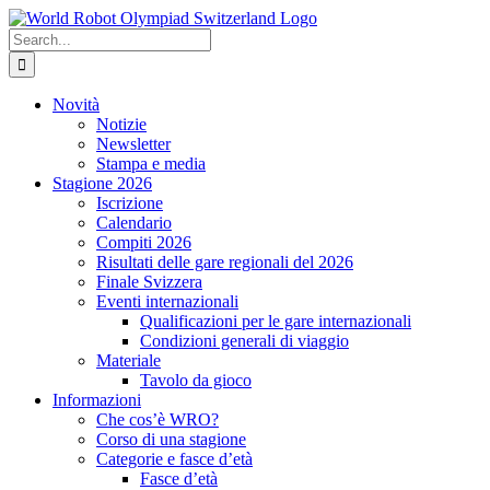
Skip
to
Search
content
for:
Novità
Notizie
Newsletter
Stampa e media
Stagione 2026
Iscrizione
Calendario
Compiti 2026
Risultati delle gare regionali del 2026
Finale Svizzera
Eventi internazionali
Qualificazioni per le gare internazionali
Condizioni generali di viaggio
Materiale
Tavolo da gioco
Informazioni
Che cos’è WRO?
Corso di una stagione
Categorie e fasce d’età
Fasce d’età