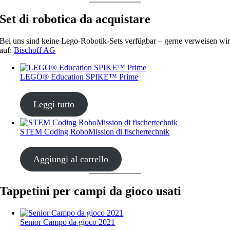
Set di robotica da acquistare
Bei uns sind keine Lego-Robotik-Sets verfügbar – gerne verweisen wi
auf:
Bischoff AG
LEGO® Education SPIKE™ Prime
CHF
435.00
Leggi tutto
STEM Coding RoboMission di fischertechnik
CHF
499.00
Aggiungi al carrello
Tappetini per campi da gioco usati
Senior Campo da gioco 2021