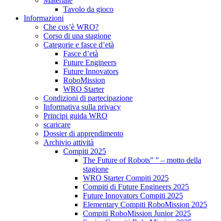
Materiale
Tavolo da gioco
Informazioni
Che cos’è WRO?
Corso di una stagione
Categorie e fasce d’età
Fasce d’età
Future Engineers
Future Innovators
RoboMission
WRO Starter
Condizioni di partecipazione
Informativa sulla privacy
Principi guida WRO
scaricare
Dossier di apprendimento
Archivio attività
Compiti 2025
The Future of Robots” ” – motto della
stagione
WRO Starter Compiti 2025
Compiti di Future Engineers 2025
Future Innovators Compiti 2025
Elementary Compiti RoboMission 2025
Compiti RoboMission Junior 2025