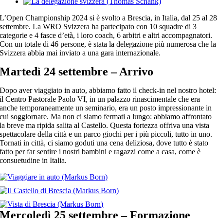
View
Larger
L’Open Championship 2024 si è svolto a Brescia, in Italia, dal 25 al 28
Image
settembre. La WRO Svizzera ha partecipato con 10 squadre di 3
categorie e 4 fasce d’età, i loro coach, 6 arbitri e altri accompagnatori.
Con un totale di 46 persone, è stata la delegazione più numerosa che la
Svizzera abbia mai inviato a una gara internazionale.
Martedì 24 settembre – Arrivo
Dopo aver viaggiato in auto, abbiamo fatto il check-in nel nostro hotel:
il Centro Pastorale Paolo VI, in un palazzo rinascimentale che era
anche temporaneamente un seminario, era un posto impressionante in
cui soggiornare. Ma non ci siamo fermati a lungo: abbiamo affrontato
la breve ma ripida salita al Castello. Questa fortezza offriva una vista
spettacolare della città e un parco giochi per i più piccoli, tutto in uno.
Tornati in città, ci siamo goduti una cena deliziosa, dove tutto è stato
fatto per far sentire i nostri bambini e ragazzi come a casa, come è
consuetudine in Italia.
Mercoledì 25 settembre – Formazione