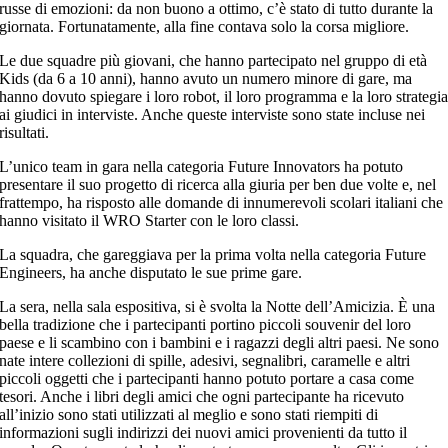
russe di emozioni: da non buono a ottimo, c’è stato di tutto durante la
giornata. Fortunatamente, alla fine contava solo la corsa migliore.
Le due squadre più giovani, che hanno partecipato nel gruppo di età
Kids (da 6 a 10 anni), hanno avuto un numero minore di gare, ma
hanno dovuto spiegare i loro robot, il loro programma e la loro strategi
ai giudici in interviste. Anche queste interviste sono state incluse nei
risultati.
L’unico team in gara nella categoria Future Innovators ha potuto
presentare il suo progetto di ricerca alla giuria per ben due volte e, nel
frattempo, ha risposto alle domande di innumerevoli scolari italiani che
hanno visitato il WRO Starter con le loro classi.
La squadra, che gareggiava per la prima volta nella categoria Future
Engineers, ha anche disputato le sue prime gare.
La sera, nella sala espositiva, si è svolta la Notte dell’Amicizia. È una
bella tradizione che i partecipanti portino piccoli souvenir del loro
paese e li scambino con i bambini e i ragazzi degli altri paesi. Ne sono
nate intere collezioni di spille, adesivi, segnalibri, caramelle e altri
piccoli oggetti che i partecipanti hanno potuto portare a casa come
tesori. Anche i libri degli amici che ogni partecipante ha ricevuto
all’inizio sono stati utilizzati al meglio e sono stati riempiti di
informazioni sugli indirizzi dei nuovi amici provenienti da tutto il