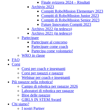
Finale svizzera 2024 – Risultati
Archivio 2023
Compiti RoboMission Elementary 2023
Compiti di RoboMission Junior 2023
Compiti di RoboMission Senior 2023
Future Innovators Compiti 2023
Archivo 2022 (in tedesco)
Archivo 2021 (in tedesco)
Partecipare
Partecipare al concorso
Partecipare come coach
Partecipa come volontario!
WRO in classe
FAQ
Corsi
Corsi per coach e insegnanti
Corsi per ragazzi e ragazze
Webinar per coach e insegnanti
Più ragazze nella robotica!
Campo di robotica per ragazze 2026
Laboratori di robotica per ragazze
Blog delle ragazze
GIRLS IN STEM Award
Chi siamo?
I nostri Partner