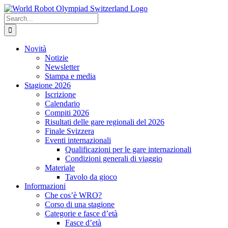
Skip
to
Search
content
for:
Novità
Notizie
Newsletter
Stampa e media
Stagione 2026
Iscrizione
Calendario
Compiti 2026
Risultati delle gare regionali del 2026
Finale Svizzera
Eventi internazionali
Qualificazioni per le gare internazionali
Condizioni generali di viaggio
Materiale
Tavolo da gioco
Informazioni
Che cos’è WRO?
Corso di una stagione
Categorie e fasce d’età
Fasce d’età