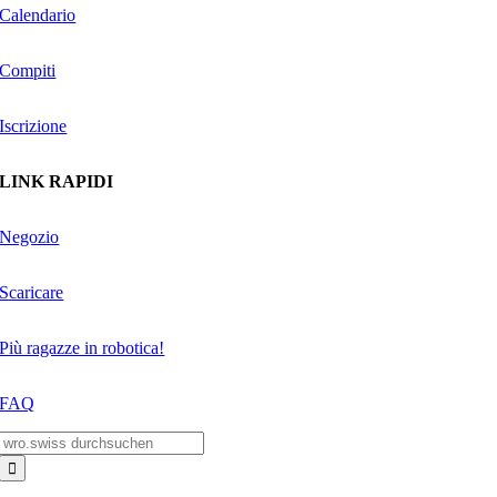
Calendario
Compiti
Iscrizione
LINK RAPIDI
Negozio
Scaricare
Più ragazze in robotica!
FAQ
Search
for: