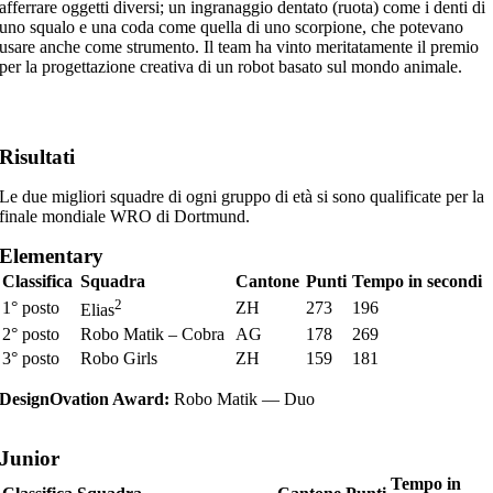
afferrare oggetti diversi; un ingranaggio dentato (ruota) come i denti di
uno squalo e una coda come quella di uno scorpione, che potevano
usare anche come strumento. Il team ha vinto meritatamente il premio
per la progettazione creativa di un robot basato sul mondo animale.
Risultati
Le due migliori squadre di ogni gruppo di età si sono qualificate per la
finale mondiale WRO di Dortmund.
Elementary
Classifica
Squadra
Cantone
Punti
Tempo in secondi
2
1° posto
ZH
273
196
Elias
2° posto
Robo Matik – Cobra
AG
178
269
3° posto
Robo Girls
ZH
159
181
DesignOvation Award:
Robo Matik — Duo
Junior
Tempo in