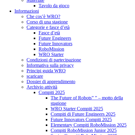
Materiale
Tavolo da gioco
Informazioni
Che cos’è WRO?
Corso di una stagione
Categorie e fasce d’età
Fasce d’età
Future Engineers
Future Innovators
RoboMission
WRO Starter
Condizioni di partecipazione
Informativa sulla privacy
Principi guida WRO
scaricare
Dossier di apprendimento
Archivio attività
Compiti 2025
The Future of Robots” ” – motto della
stagione
WRO Starter Compiti 2025
Compiti di Future Engineers 2025
Future Innovators Compiti 2025
Elementary Compiti RoboMission 2025
Compiti RoboMission Junior 2025