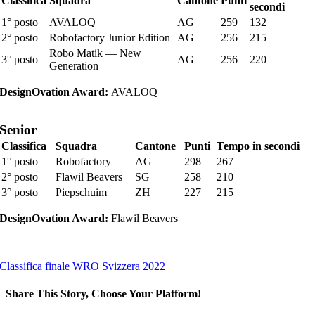
Classifica
Squadra
Cantone
Punti
secondi
1° posto
AVALOQ
AG
259
132
2° posto
Robofactory Junior Edition
AG
256
215
Robo Matik — New
3° posto
AG
256
220
Generation
DesignOvation Award:
AVALOQ
Senior
Classifica
Squadra
Cantone
Punti
Tempo in secondi
1° posto
Robofactory
AG
298
267
2° posto
Flawil Beavers
SG
258
210
3° posto
Piepschuim
ZH
227
215
DesignOvation Award:
Flawil Beavers
Classifica finale WRO Svizzera 2022
Share This Story, Choose Your Platform!