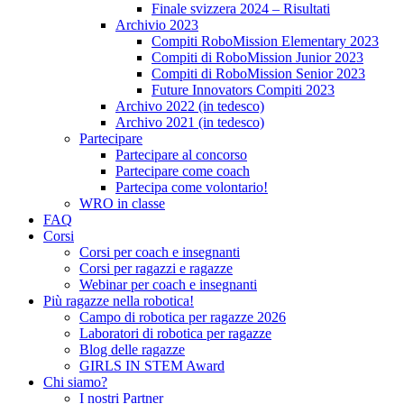
Finale svizzera 2024 – Risultati
Archivio 2023
Compiti RoboMission Elementary 2023
Compiti di RoboMission Junior 2023
Compiti di RoboMission Senior 2023
Future Innovators Compiti 2023
Archivo 2022 (in tedesco)
Archivo 2021 (in tedesco)
Partecipare
Partecipare al concorso
Partecipare come coach
Partecipa come volontario!
WRO in classe
FAQ
Corsi
Corsi per coach e insegnanti
Corsi per ragazzi e ragazze
Webinar per coach e insegnanti
Più ragazze nella robotica!
Campo di robotica per ragazze 2026
Laboratori di robotica per ragazze
Blog delle ragazze
GIRLS IN STEM Award
Chi siamo?
I nostri Partner