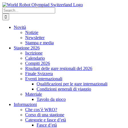
Skip
to
Search
content
for:
Novità
Notizie
Newsletter
Stampa e media
Stagione 2026
Iscrizione
Calendario
Compiti 2026
Risultati delle gare regionali del 2026
Finale Svizzera
Eventi internazionali
Qualificazioni per le gare internazionali
Condizioni generali di viaggio
Materiale
Tavolo da gioco
Informazioni
Che cos’è WRO?
Corso di una stagione
Categorie e fasce d’età
Fasce d’età