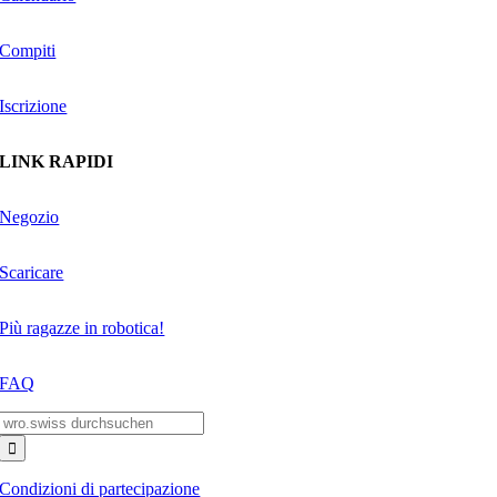
Compiti
Iscrizione
LINK RAPIDI
Negozio
Scaricare
Più ragazze in robotica!
FAQ
Search
for:
Condizioni di partecipazione