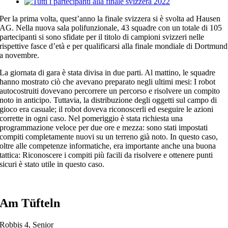
View
Larger
Per la prima volta, quest’anno la finale svizzera si è svolta ad Hausen
Image
AG. Nella nuova sala polifunzionale, 43 squadre con un totale di 105
partecipanti si sono sfidate per il titolo di campioni svizzeri nelle
rispettive fasce d’età e per qualificarsi alla finale mondiale di Dortmund
a novembre.
La giornata di gara è stata divisa in due parti. Al mattino, le squadre
hanno mostrato ciò che avevano preparato negli ultimi mesi: I robot
autocostruiti dovevano percorrere un percorso e risolvere un compito
noto in anticipo. Tuttavia, la distribuzione degli oggetti sul campo di
gioco era casuale; il robot doveva riconoscerli ed eseguire le azioni
corrette in ogni caso. Nel pomeriggio è stata richiesta una
programmazione veloce per due ore e mezza: sono stati impostati
compiti completamente nuovi su un terreno già noto. In questo caso,
oltre alle competenze informatiche, era importante anche una buona
tattica: Riconoscere i compiti più facili da risolvere e ottenere punti
sicuri è stato utile in questo caso.
Am Tüfteln
Robbis 4, Senior