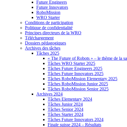
Future Engineers
Future Innovators
RoboMission
WRO Starter
Conditions de participation
Politique de confidentialité
Principes directeurs de la WRO
Téléchargement
Dossiers pédagogiques
Archives des tâches
Tâches 2025
« The Future of Robots » – le thème de la s
Tâches WRO Starter 2025
Tâches Future Engineers 2025
Tâches Future Innovators 2025
Tâches RoboMission Elementary 2025
Tâches RoboMission Junior 2025
Tâches RoboMission Senior 2025
Archives 2024
Tâches Elementary 2024
Tâches Junior 2024
Tâches Senior 2024
Tâches Starter 2024
Tâches Future Innovators 2024
Finale suisse 2024 – Résultats