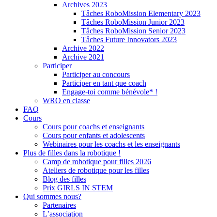
Archives 2023
Tâches RoboMission Elementary 2023
Tâches RoboMission Junior 2023
Tâches RoboMission Senior 2023
Tâches Future Innovators 2023
Archive 2022
Archive 2021
Participer
Participer au concours
Participer en tant que coach
Engage-toi comme bénévole* !
WRO en classe
FAQ
Cours
Cours pour coachs et enseignants
Cours pour enfants et adolescents
Webinaires pour les coachs et les enseignants
Plus de filles dans la robotique !
Camp de robotique pour filles 2026
Ateliers de robotique pour les filles
Blog des filles
Prix GIRLS IN STEM
Qui sommes nous?
Partenaires
L’association