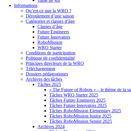
Table de jeu
Informations
Qu’est-ce que la WRO ?
Déroulement d’une saison
Catégories et classes d’âge
Classes d’âge
Future Engineers
Future Innovators
RoboMission
WRO Starter
Conditions de participation
Politique de confidentialité
Principes directeurs de la WRO
Téléchargement
Dossiers pédagogiques
Archives des tâches
Tâches 2025
« The Future of Robots » – le thème de la s
Tâches WRO Starter 2025
Tâches Future Engineers 2025
Tâches Future Innovators 2025
Tâches RoboMission Elementary 2025
Tâches RoboMission Junior 2025
Tâches RoboMission Senior 2025
Archives 2024