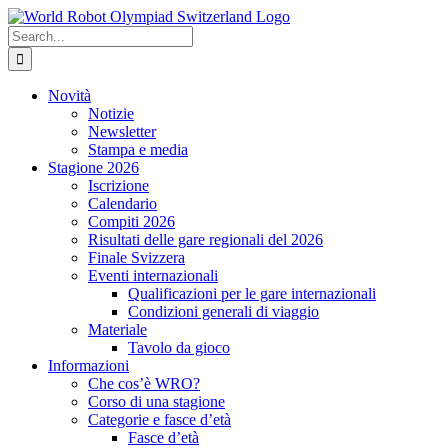
Skip
to
Search
content
for:
Novità
Notizie
Newsletter
Stampa e media
Stagione 2026
Iscrizione
Calendario
Compiti 2026
Risultati delle gare regionali del 2026
Finale Svizzera
Eventi internazionali
Qualificazioni per le gare internazionali
Condizioni generali di viaggio
Materiale
Tavolo da gioco
Informazioni
Che cos’è WRO?
Corso di una stagione
Categorie e fasce d’età
Fasce d’età