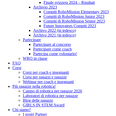
Finale svizzera 2024 – Risultati
Archivio 2023
Compiti RoboMission Elementary 2023
Compiti di RoboMission Junior 2023
Compiti di RoboMission Senior 2023
Future Innovators Compiti 2023
Archivo 2022 (in tedesco)
Archivo 2021 (in tedesco)
Partecipare
Partecipare al concorso
Partecipare come coach
Partecipa come volontario!
WRO in classe
FAQ
Corsi
Corsi per coach e insegnanti
Corsi per ragazzi e ragazze
Webinar per coach e insegnanti
Più ragazze nella robotica!
Campo di robotica per ragazze 2026
Laboratori di robotica per ragazze
Blog delle ragazze
GIRLS IN STEM Award
Chi siamo?
I nostri Partner