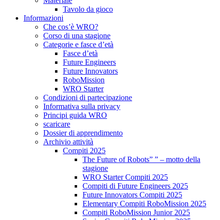
Materiale
Tavolo da gioco
Informazioni
Che cos’è WRO?
Corso di una stagione
Categorie e fasce d’età
Fasce d’età
Future Engineers
Future Innovators
RoboMission
WRO Starter
Condizioni di partecipazione
Informativa sulla privacy
Principi guida WRO
scaricare
Dossier di apprendimento
Archivio attività
Compiti 2025
The Future of Robots” ” – motto della
stagione
WRO Starter Compiti 2025
Compiti di Future Engineers 2025
Future Innovators Compiti 2025
Elementary Compiti RoboMission 2025
Compiti RoboMission Junior 2025