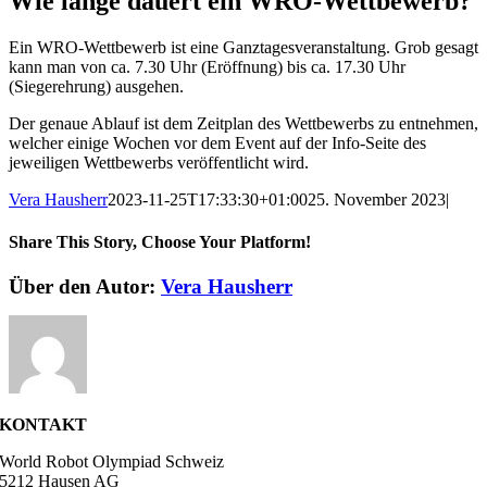
Wie lange dauert ein WRO-Wettbewerb?
Ein WRO-Wettbewerb ist eine Ganztagesveranstaltung. Grob gesagt
kann man von ca. 7.30 Uhr (Eröffnung) bis ca. 17.30 Uhr
(Siegerehrung) ausgehen.
Der genaue Ablauf ist dem Zeitplan des Wettbewerbs zu entnehmen,
welcher einige Wochen vor dem Event auf der Info-Seite des
jeweiligen Wettbewerbs veröffentlicht wird.
Vera Hausherr
2023-11-25T17:33:30+01:00
25. November 2023
|
Share This Story, Choose Your Platform!
Facebook
X
Reddit
LinkedIn
WhatsApp
Telegram
Tumblr
Pinterest
Vk
Xing
E-
Über den Autor:
Vera Hausherr
Mail
KONTAKT
World Robot Olympiad Schweiz
5212 Hausen AG