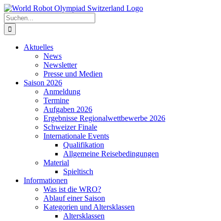
Zum
Inhalt
Suche
springen
nach:
Aktuelles
News
Newsletter
Presse und Medien
Saison 2026
Anmeldung
Termine
Aufgaben 2026
Ergebnisse Regionalwettbewerbe 2026
Schweizer Finale
Internationale Events
Qualifikation
Allgemeine Reisebedingungen
Material
Spieltisch
Informationen
Was ist die WRO?
Ablauf einer Saison
Kategorien und Altersklassen
Altersklassen