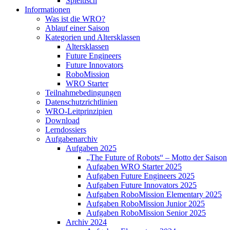
Spieltisch
Informationen
Was ist die WRO?
Ablauf einer Saison
Kategorien und Altersklassen
Altersklassen
Future Engineers
Future Innovators
RoboMission
WRO Starter
Teilnahmebedingungen
Datenschutzrichtlinien
WRO-Leitprinzipien
Download
Lerndossiers
Aufgabenarchiv
Aufgaben 2025
„The Future of Robots“ – Motto der Saison
Aufgaben WRO Starter 2025
Aufgaben Future Engineers 2025
Aufgaben Future Innovators 2025
Aufgaben RoboMission Elementary 2025
Aufgaben RoboMission Junior 2025
Aufgaben RoboMission Senior 2025
Archiv 2024