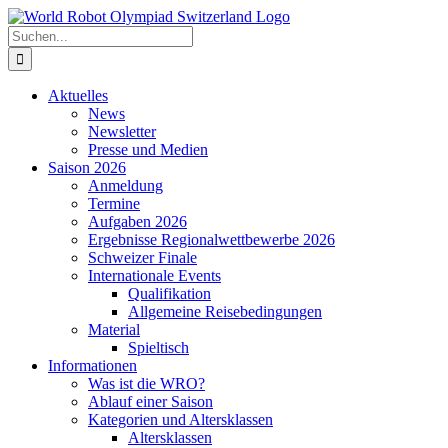
Zum
Inhalt
Suche
springen
nach:
Aktuelles
News
Newsletter
Presse und Medien
Saison 2026
Anmeldung
Termine
Aufgaben 2026
Ergebnisse Regionalwettbewerbe 2026
Schweizer Finale
Internationale Events
Qualifikation
Allgemeine Reisebedingungen
Material
Spieltisch
Informationen
Was ist die WRO?
Ablauf einer Saison
Kategorien und Altersklassen
Altersklassen