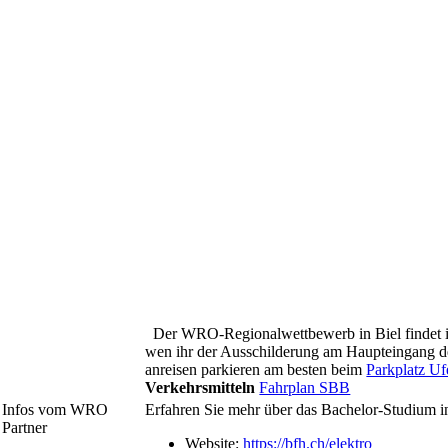
Der WRO-Regionalwettbewerb in Biel findet im 
wen ihr der Ausschilderung am Haupteingang d
anreisen parkieren am besten beim
Parkplatz U
Verkehrsmitteln
Fahrplan SBB
Infos vom WRO
Erfahren Sie mehr über das Bachelor-Studium in
Partner
Website:
https://bfh.ch/elektro