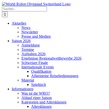
Zum
Inhalt
Suche
springen
nach:
Aktuelles
News
Newsletter
Presse und Medien
Saison 2026
Anmeldung
Termine
Aufgaben 2026
Ergebnisse Regionalwettbewerbe 2026
Schweizer Finale
Internationale Events
Qualifikation
Allgemeine Reisebedingungen
Material
Spieltisch
Informationen
Was ist die WRO?
Ablauf einer Saison
Kategorien und Altersklassen
Altersklassen