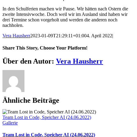
In den Schulferien machen wir Pause. Wir hätten nach Ostern die
zweite Intensivwoche. Doch weil wir im Ausland sind haben wir
drei Termine schon vorgeholt und werden die anderen noch
nachholen.
Vera Hausherr
2023-01-09T21:29:11+01:00
4. April 2022
|
Share This Story, Choose Your Platform!
Facebook
X
Reddit
LinkedIn
WhatsApp
Telegram
Tumblr
Pinterest
Vk
Xing
E-
Über den Autor:
Vera Hausherr
Mail
Ähnliche Beiträge
Team Lost in Code, Speicher AI (24.06.2022)
Gallerie
Team Lost in Code, Speicher AI (24.06.2022)