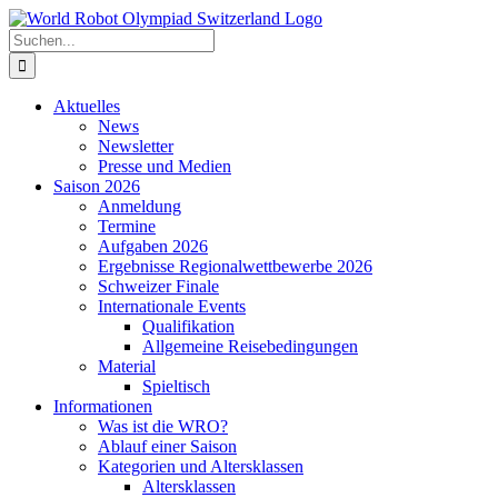
Zum
Inhalt
Suche
springen
nach:
Aktuelles
News
Newsletter
Presse und Medien
Saison 2026
Anmeldung
Termine
Aufgaben 2026
Ergebnisse Regionalwettbewerbe 2026
Schweizer Finale
Internationale Events
Qualifikation
Allgemeine Reisebedingungen
Material
Spieltisch
Informationen
Was ist die WRO?
Ablauf einer Saison
Kategorien und Altersklassen
Altersklassen