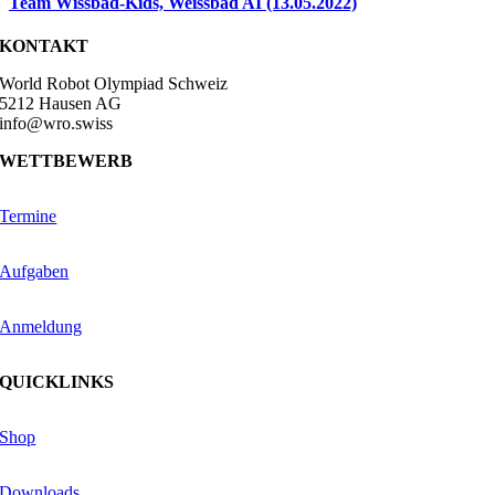
Team Wissbad-Kids, Weissbad AI (13.05.2022)
KONTAKT
World Robot Olympiad Schweiz
5212 Hausen AG
info@wro.swiss
WETTBEWERB
Termine
Aufgaben
Anmeldung
QUICKLINKS
Shop
Downloads