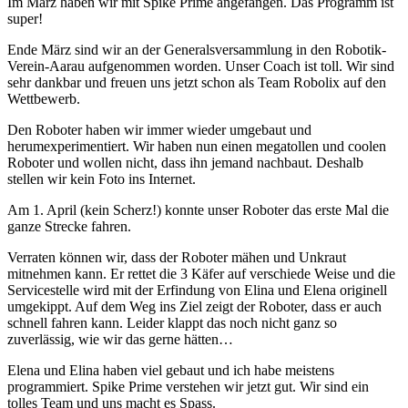
Im März haben wir mit Spike Prime angefangen. Das Programm ist
Bild
super!
Ende März sind wir an der Generalsversammlung in den Robotik-
Verein-Aarau aufgenommen worden. Unser Coach ist toll. Wir sind
sehr dankbar und freuen uns jetzt schon als Team Robolix auf den
Wettbewerb.
Den Roboter haben wir immer wieder umgebaut und
herumexperimentiert. Wir haben nun einen megatollen und coolen
Roboter und wollen nicht, dass ihn jemand nachbaut. Deshalb
stellen wir kein Foto ins Internet.
Am 1. April (kein Scherz!) konnte unser Roboter das erste Mal die
ganze Strecke fahren.
Verraten können wir, dass der Roboter mähen und Unkraut
mitnehmen kann. Er rettet die 3 Käfer auf verschiede Weise und die
Servicestelle wird mit der Erfindung von Elina und Elena originell
umgekippt. Auf dem Weg ins Ziel zeigt der Roboter, dass er auch
schnell fahren kann. Leider klappt das noch nicht ganz so
zuverlässig, wie wir das gerne hätten…
Elena und Elina haben viel gebaut und ich habe meistens
programmiert. Spike Prime verstehen wir jetzt gut. Wir sind ein
tolles Team und uns macht es Spass.