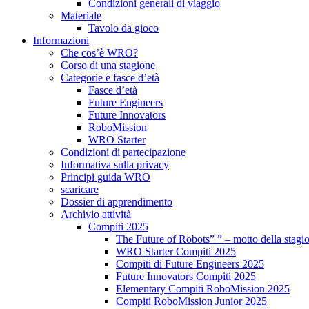
Condizioni generali di viaggio
Materiale
Tavolo da gioco
Informazioni
Che cos’è WRO?
Corso di una stagione
Categorie e fasce d’età
Fasce d’età
Future Engineers
Future Innovators
RoboMission
WRO Starter
Condizioni di partecipazione
Informativa sulla privacy
Principi guida WRO
scaricare
Dossier di apprendimento
Archivio attività
Compiti 2025
The Future of Robots” ” – motto della stagi
WRO Starter Compiti 2025
Compiti di Future Engineers 2025
Future Innovators Compiti 2025
Elementary Compiti RoboMission 2025
Compiti RoboMission Junior 2025