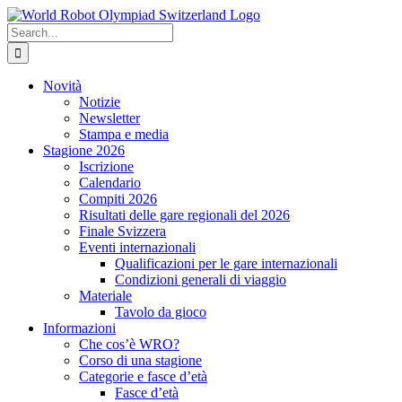
Skip
to
Search
content
for:
Novità
Notizie
Newsletter
Stampa e media
Stagione 2026
Iscrizione
Calendario
Compiti 2026
Risultati delle gare regionali del 2026
Finale Svizzera
Eventi internazionali
Qualificazioni per le gare internazionali
Condizioni generali di viaggio
Materiale
Tavolo da gioco
Informazioni
Che cos’è WRO?
Corso di una stagione
Categorie e fasce d’età
Fasce d’età