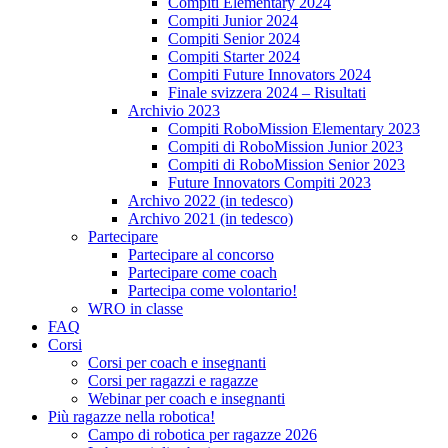
Compiti Elementary 2024
Compiti Junior 2024
Compiti Senior 2024
Compiti Starter 2024
Compiti Future Innovators 2024
Finale svizzera 2024 – Risultati
Archivio 2023
Compiti RoboMission Elementary 2023
Compiti di RoboMission Junior 2023
Compiti di RoboMission Senior 2023
Future Innovators Compiti 2023
Archivo 2022 (in tedesco)
Archivo 2021 (in tedesco)
Partecipare
Partecipare al concorso
Partecipare come coach
Partecipa come volontario!
WRO in classe
FAQ
Corsi
Corsi per coach e insegnanti
Corsi per ragazzi e ragazze
Webinar per coach e insegnanti
Più ragazze nella robotica!
Campo di robotica per ragazze 2026