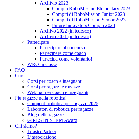
Archivio 2023
Compiti RoboMission Elementary 2023
Compiti di RoboMission Junior 2023
Compiti di RoboMission Senior 2023
Future Innovators Compiti 2023
Archivo 2022 (in tedesco)
Archivo 2021 (in tedesco)
Partecipare
Partecipare al concorso
Partecipare come coach
Partecipa come volontario!
WRO in classe
FAQ
Corsi
Corsi per coach e insegnanti
Corsi per ragazzi e ragazze
Webinar per coach e insegnanti
Più ragazze nella robotica!
Campo di robotica per ragazze 2026
Laboratori di robotica per ragazze
Blog delle ragazze
GIRLS IN STEM Award
Chi siamo?
I nostri Partner
L’associazione