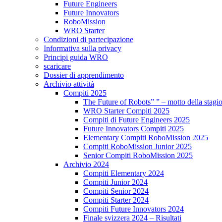
Future Engineers
Future Innovators
RoboMission
WRO Starter
Condizioni di partecipazione
Informativa sulla privacy
Principi guida WRO
scaricare
Dossier di apprendimento
Archivio attività
Compiti 2025
The Future of Robots” ” – motto della stagi
WRO Starter Compiti 2025
Compiti di Future Engineers 2025
Future Innovators Compiti 2025
Elementary Compiti RoboMission 2025
Compiti RoboMission Junior 2025
Senior Compiti RoboMission 2025
Archivio 2024
Compiti Elementary 2024
Compiti Junior 2024
Compiti Senior 2024
Compiti Starter 2024
Compiti Future Innovators 2024
Finale svizzera 2024 – Risultati