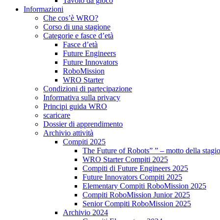
Tavolo da gioco
Informazioni
Che cos’è WRO?
Corso di una stagione
Categorie e fasce d’età
Fasce d’età
Future Engineers
Future Innovators
RoboMission
WRO Starter
Condizioni di partecipazione
Informativa sulla privacy
Principi guida WRO
scaricare
Dossier di apprendimento
Archivio attività
Compiti 2025
The Future of Robots” ” – motto della stagi
WRO Starter Compiti 2025
Compiti di Future Engineers 2025
Future Innovators Compiti 2025
Elementary Compiti RoboMission 2025
Compiti RoboMission Junior 2025
Senior Compiti RoboMission 2025
Archivio 2024