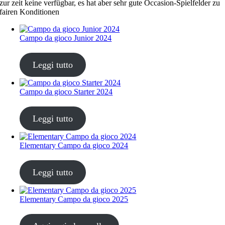
zur zeit keine verfügbar, es hat aber sehr gute Occasion-Spielfelder zu
fairen Konditionen
Campo da gioco Junior 2024
CHF
68.00
Leggi tutto
Campo da gioco Starter 2024
CHF
68.00
Leggi tutto
Elementary Campo da gioco 2024
CHF
68.00
Leggi tutto
Elementary Campo da gioco 2025
CHF
68.00