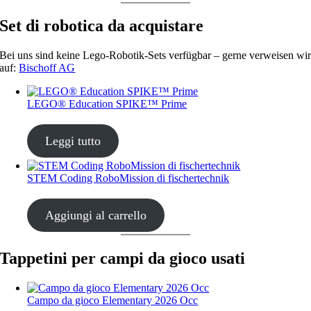
Set di robotica da acquistare
Bei uns sind keine Lego-Robotik-Sets verfügbar – gerne verweisen wi
auf:
Bischoff AG
LEGO® Education SPIKE™ Prime
CHF
435.00
Leggi tutto
STEM Coding RoboMission di fischertechnik
CHF
499.00
Aggiungi al carrello
Tappetini per campi da gioco usati
Campo da gioco Elementary 2026 Occ