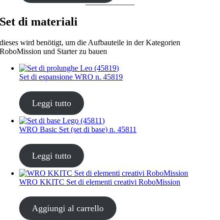
Set di materiali
dieses wird benötigt, um die Aufbauteile in der Kategorien
RoboMission und Starter zu bauen
Set di espansione WRO n. 45819
CHF
35.00
Leggi tutto
WRO Basic Set (set di base) n. 45811
CHF
35.00
Leggi tutto
WRO KKITC Set di elementi creativi RoboMission
CHF
45.00
Aggiungi al carrello