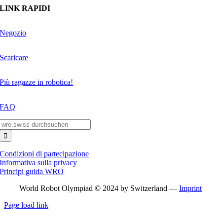
LINK RAPIDI
Negozio
Scaricare
Più ragazze in robotica!
FAQ
Search
for:
Condizioni di partecipazione
Informativa sulla privacy
Principi guida WRO
World Robot Olympiad © 2024 by Switzerland —
Imprint
Page load link
Go