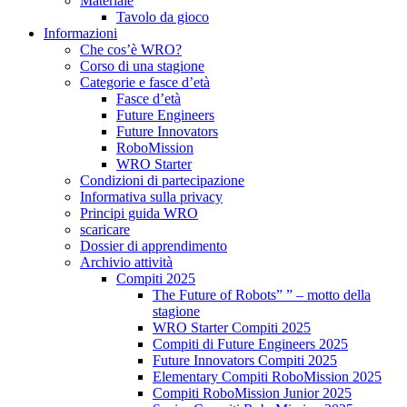
Materiale
Tavolo da gioco
Informazioni
Che cos’è WRO?
Corso di una stagione
Categorie e fasce d’età
Fasce d’età
Future Engineers
Future Innovators
RoboMission
WRO Starter
Condizioni di partecipazione
Informativa sulla privacy
Principi guida WRO
scaricare
Dossier di apprendimento
Archivio attività
Compiti 2025
The Future of Robots” ” – motto della
stagione
WRO Starter Compiti 2025
Compiti di Future Engineers 2025
Future Innovators Compiti 2025
Elementary Compiti RoboMission 2025
Compiti RoboMission Junior 2025