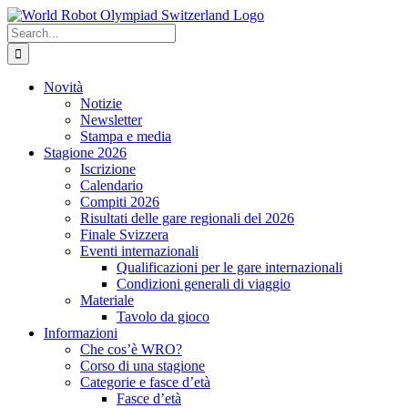
Skip
to
Search
content
for:
Novità
Notizie
Newsletter
Stampa e media
Stagione 2026
Iscrizione
Calendario
Compiti 2026
Risultati delle gare regionali del 2026
Finale Svizzera
Eventi internazionali
Qualificazioni per le gare internazionali
Condizioni generali di viaggio
Materiale
Tavolo da gioco
Informazioni
Che cos’è WRO?
Corso di una stagione
Categorie e fasce d’età
Fasce d’età