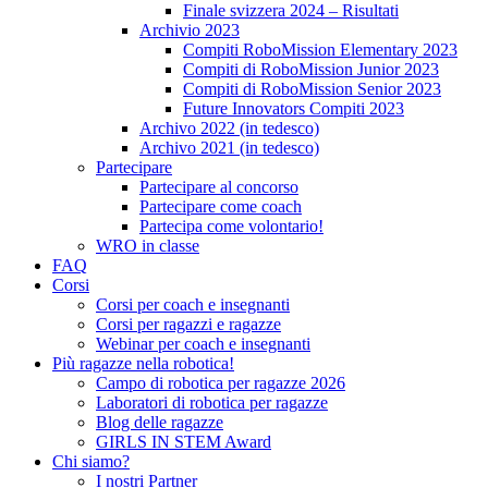
Finale svizzera 2024 – Risultati
Archivio 2023
Compiti RoboMission Elementary 2023
Compiti di RoboMission Junior 2023
Compiti di RoboMission Senior 2023
Future Innovators Compiti 2023
Archivo 2022 (in tedesco)
Archivo 2021 (in tedesco)
Partecipare
Partecipare al concorso
Partecipare come coach
Partecipa come volontario!
WRO in classe
FAQ
Corsi
Corsi per coach e insegnanti
Corsi per ragazzi e ragazze
Webinar per coach e insegnanti
Più ragazze nella robotica!
Campo di robotica per ragazze 2026
Laboratori di robotica per ragazze
Blog delle ragazze
GIRLS IN STEM Award
Chi siamo?
I nostri Partner