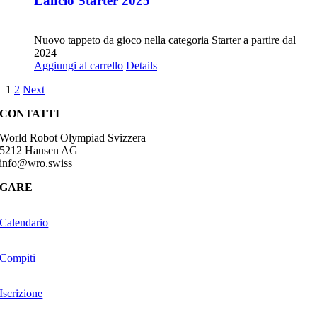
Lancio Starter 2025
CHF
68.00
Nuovo tappeto da gioco nella categoria Starter a partire dal
2024
Aggiungi al carrello
Details
1
2
Next
CONTATTI
World Robot Olympiad Svizzera
5212 Hausen AG
info@wro.swiss
GARE
Calendario
Compiti
Iscrizione