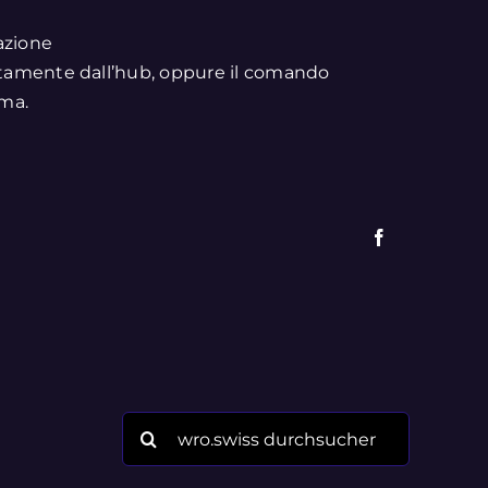
azione
ttamente dall’hub, oppure il comando
mma.
Facebook
Search
for: