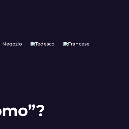
Negozio
nomo”?