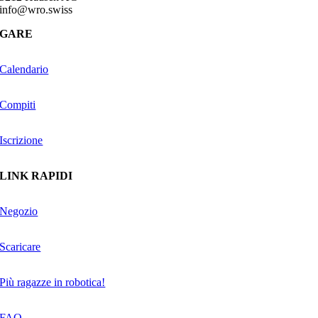
info@wro.swiss
GARE
Calendario
Compiti
Iscrizione
LINK RAPIDI
Negozio
Scaricare
Più ragazze in robotica!
FAQ