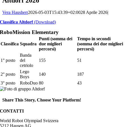
Altdorf 2026
Vera Hausherr
2026-05-03T15:43:39+02:00
28 Aprile 2026
|
Classifica Altdorf
(Download)
RoboMission Elementary
Punti (somma dei
Tempo in secondi
Classifica
Squadra
due migliori
(somma dei due migliori
percorsi)
percorsi)
Banda
1° posto
del
155
51
cetriolo
Lego
2° posto
140
187
Boys
3° posto
RoboDuo
80
43
Share This Story, Choose Your Platform!
Facebook
CONTATTI
World Robot Olympiad Svizzera
5212 Hausen AG