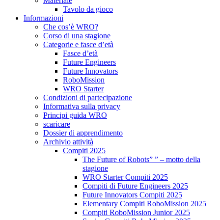
Materiale
Tavolo da gioco
Informazioni
Che cos’è WRO?
Corso di una stagione
Categorie e fasce d’età
Fasce d’età
Future Engineers
Future Innovators
RoboMission
WRO Starter
Condizioni di partecipazione
Informativa sulla privacy
Principi guida WRO
scaricare
Dossier di apprendimento
Archivio attività
Compiti 2025
The Future of Robots” ” – motto della
stagione
WRO Starter Compiti 2025
Compiti di Future Engineers 2025
Future Innovators Compiti 2025
Elementary Compiti RoboMission 2025
Compiti RoboMission Junior 2025