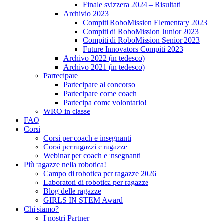
Finale svizzera 2024 – Risultati
Archivio 2023
Compiti RoboMission Elementary 2023
Compiti di RoboMission Junior 2023
Compiti di RoboMission Senior 2023
Future Innovators Compiti 2023
Archivo 2022 (in tedesco)
Archivo 2021 (in tedesco)
Partecipare
Partecipare al concorso
Partecipare come coach
Partecipa come volontario!
WRO in classe
FAQ
Corsi
Corsi per coach e insegnanti
Corsi per ragazzi e ragazze
Webinar per coach e insegnanti
Più ragazze nella robotica!
Campo di robotica per ragazze 2026
Laboratori di robotica per ragazze
Blog delle ragazze
GIRLS IN STEM Award
Chi siamo?
I nostri Partner