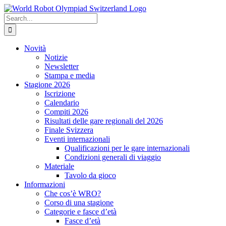
Skip
to
Search
content
for:
Novità
Notizie
Newsletter
Stampa e media
Stagione 2026
Iscrizione
Calendario
Compiti 2026
Risultati delle gare regionali del 2026
Finale Svizzera
Eventi internazionali
Qualificazioni per le gare internazionali
Condizioni generali di viaggio
Materiale
Tavolo da gioco
Informazioni
Che cos’è WRO?
Corso di una stagione
Categorie e fasce d’età
Fasce d’età