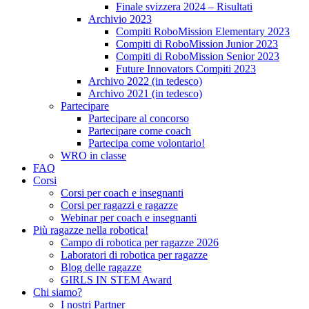
Finale svizzera 2024 – Risultati
Archivio 2023
Compiti RoboMission Elementary 2023
Compiti di RoboMission Junior 2023
Compiti di RoboMission Senior 2023
Future Innovators Compiti 2023
Archivo 2022 (in tedesco)
Archivo 2021 (in tedesco)
Partecipare
Partecipare al concorso
Partecipare come coach
Partecipa come volontario!
WRO in classe
FAQ
Corsi
Corsi per coach e insegnanti
Corsi per ragazzi e ragazze
Webinar per coach e insegnanti
Più ragazze nella robotica!
Campo di robotica per ragazze 2026
Laboratori di robotica per ragazze
Blog delle ragazze
GIRLS IN STEM Award
Chi siamo?
I nostri Partner