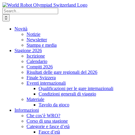
Skip
to
Search
content
for:
Novità
Notizie
Newsletter
Stampa e media
Stagione 2026
Iscrizione
Calendario
Compiti 2026
Risultati delle gare regionali del 2026
Finale Svizzera
Eventi internazionali
Qualificazioni per le gare internazionali
Condizioni generali di viaggio
Materiale
Tavolo da gioco
Informazioni
Che cos’è WRO?
Corso di una stagione
Categorie e fasce d’età
Fasce d’età