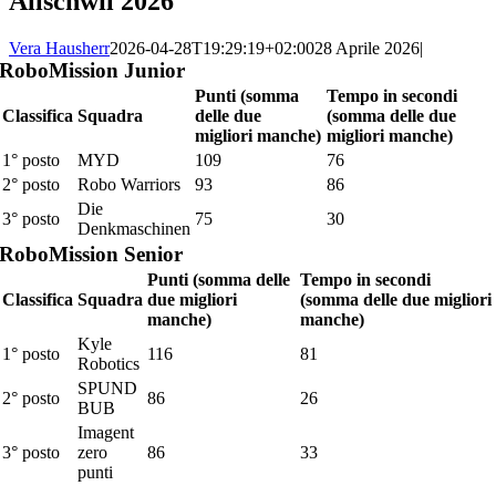
Allschwil 2026
Vera Hausherr
2026-04-28T19:29:19+02:00
28 Aprile 2026
|
RoboMission Junior
Punti (somma
Tempo in secondi
Classifica
Squadra
delle due
(somma delle due
migliori manche)
migliori manche)
1° posto
MYD
109
76
2° posto
Robo Warriors
93
86
Die
3° posto
75
30
Denkmaschinen
RoboMission Senior
Punti (somma delle
Tempo in secondi
Classifica
Squadra
due migliori
(somma delle due migliori
manche)
manche)
Kyle
1° posto
116
81
Robotics
SPUND
2° posto
86
26
BUB
Imagent
3° posto
zero
86
33
punti