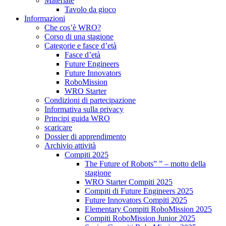
Materiale
Tavolo da gioco
Informazioni
Che cos’è WRO?
Corso di una stagione
Categorie e fasce d’età
Fasce d’età
Future Engineers
Future Innovators
RoboMission
WRO Starter
Condizioni di partecipazione
Informativa sulla privacy
Principi guida WRO
scaricare
Dossier di apprendimento
Archivio attività
Compiti 2025
The Future of Robots” ” – motto della
stagione
WRO Starter Compiti 2025
Compiti di Future Engineers 2025
Future Innovators Compiti 2025
Elementary Compiti RoboMission 2025
Compiti RoboMission Junior 2025