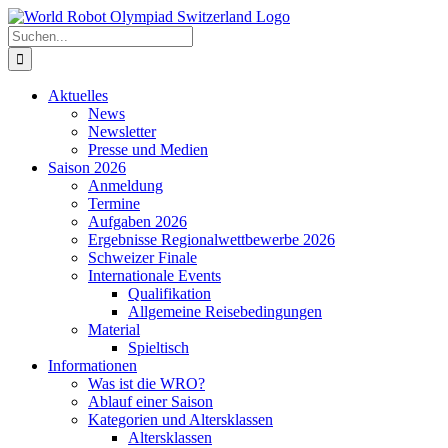
Zum
Inhalt
Suche
springen
nach:
Aktuelles
News
Newsletter
Presse und Medien
Saison 2026
Anmeldung
Termine
Aufgaben 2026
Ergebnisse Regionalwettbewerbe 2026
Schweizer Finale
Internationale Events
Qualifikation
Allgemeine Reisebedingungen
Material
Spieltisch
Informationen
Was ist die WRO?
Ablauf einer Saison
Kategorien und Altersklassen
Altersklassen