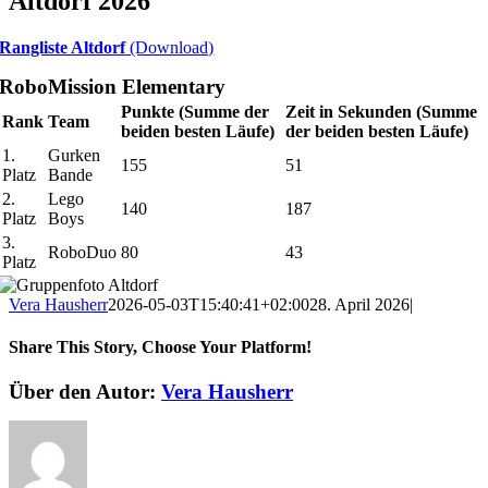
Altdorf 2026
Rangliste Altdorf
(Download)
RoboMission Elementary
Punkte (Summe der
Zeit in Sekunden (Summe
Rank
Team
beiden besten Läufe)
der beiden besten Läufe)
1.
Gurken
155
51
Platz
Bande
2.
Lego
140
187
Platz
Boys
3.
RoboDuo
80
43
Platz
Vera Hausherr
2026-05-03T15:40:41+02:00
28. April 2026
|
Share This Story, Choose Your Platform!
Facebook
X
Reddit
LinkedIn
WhatsApp
Telegram
Tumblr
Pinterest
Vk
Xing
E-
Über den Autor:
Vera Hausherr
Mail