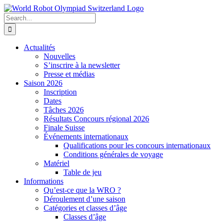
Skip
to
Search
content
for:
Actualités
Nouvelles
S’inscrire à la newsletter
Presse et médias
Saison 2026
Inscription
Dates
Tâches 2026
Résultats Concours régional 2026
Finale Suisse
Événements internationaux
Qualifications pour les concours internationaux
Conditions générales de voyage
Matériel
Table de jeu
Informations
Qu’est-ce que la WRO ?
Déroulement d’une saison
Catégories et classes d’âge
Classes d’âge