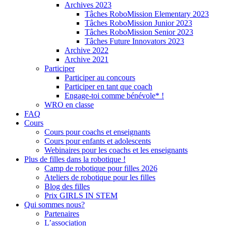
Archives 2023
Tâches RoboMission Elementary 2023
Tâches RoboMission Junior 2023
Tâches RoboMission Senior 2023
Tâches Future Innovators 2023
Archive 2022
Archive 2021
Participer
Participer au concours
Participer en tant que coach
Engage-toi comme bénévole* !
WRO en classe
FAQ
Cours
Cours pour coachs et enseignants
Cours pour enfants et adolescents
Webinaires pour les coachs et les enseignants
Plus de filles dans la robotique !
Camp de robotique pour filles 2026
Ateliers de robotique pour les filles
Blog des filles
Prix GIRLS IN STEM
Qui sommes nous?
Partenaires
L’association