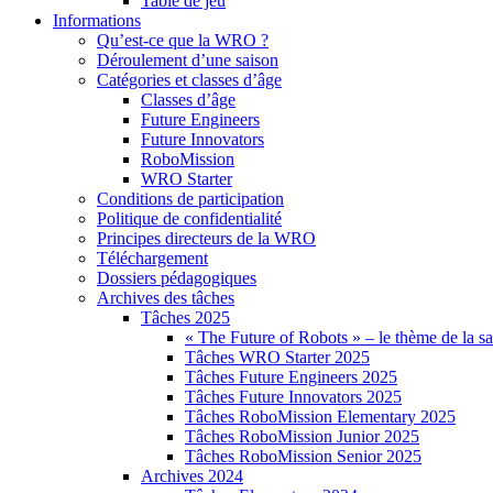
Table de jeu
Informations
Qu’est-ce que la WRO ?
Déroulement d’une saison
Catégories et classes d’âge
Classes d’âge
Future Engineers
Future Innovators
RoboMission
WRO Starter
Conditions de participation
Politique de confidentialité
Principes directeurs de la WRO
Téléchargement
Dossiers pédagogiques
Archives des tâches
Tâches 2025
« The Future of Robots » – le thème de la s
Tâches WRO Starter 2025
Tâches Future Engineers 2025
Tâches Future Innovators 2025
Tâches RoboMission Elementary 2025
Tâches RoboMission Junior 2025
Tâches RoboMission Senior 2025
Archives 2024