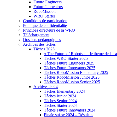
Future Engineers
Future Innovators
RoboMission
WRO Starter
Conditions de participation
Politique de confidentialité
Principes directeurs de la WRO
Téléchargement
Dossiers pédagogiques
Archives des tâches
Tâches 2025
« The Future of Robots » – le thème de la s
Tâches WRO Starter 2025
Tâches Future Engineers 2025
Tâches Future Innovators 2025
Tâches RoboMission Elementary 2025
Tâches RoboMission Junior 2025
Tâches RoboMission Senior 2025
Archives 2024
Tâches Elementary 2024
Tâches Junior 2024
Tâches Senior 2024
Tâches Starter 2024
Tâches Future Innovators 2024
Finale suisse 2024 – Résultats