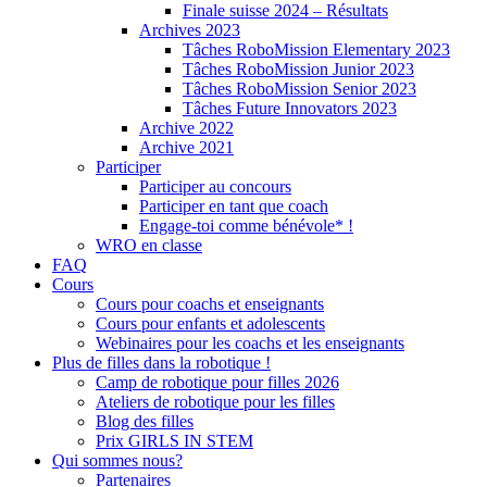
Finale suisse 2024 – Résultats
Archives 2023
Tâches RoboMission Elementary 2023
Tâches RoboMission Junior 2023
Tâches RoboMission Senior 2023
Tâches Future Innovators 2023
Archive 2022
Archive 2021
Participer
Participer au concours
Participer en tant que coach
Engage-toi comme bénévole* !
WRO en classe
FAQ
Cours
Cours pour coachs et enseignants
Cours pour enfants et adolescents
Webinaires pour les coachs et les enseignants
Plus de filles dans la robotique !
Camp de robotique pour filles 2026
Ateliers de robotique pour les filles
Blog des filles
Prix GIRLS IN STEM
Qui sommes nous?
Partenaires