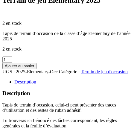
Terrain de jeu Elementary 2025
CHF
30.00
2 en stock
Tapis de terrain d’occasion de la classe d’âge Elementary de l’année
2025
2 en stock
quantité
de
Ajouter au panier
Terrain
UGS :
2025-Elementary-Occ
Catégorie :
Terrain de jeu d'occasion
de
jeu
Description
Elementary
2025
Description
Tapis de terrain d’occasion, celui-ci peut présenter des traces
d’utilisation et des restes de ruban adhésif.
Tu trouveras ici l’énoncé des tâches correspondant, les règles
générales et la feuille d’évaluation.