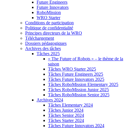
Future Engineers
Future Innovators
RoboMission
WRO Starter
Conditions de participation
Politique de confidentialité
Principes directeurs de la WRO
Téléchargement
Dossiers pédagogiques
Archives des tâches
Tâches 2025
« The Future of Robots » – le thème de la
saison
Tâches WRO Starter 2025
Tâches Future Engineers 2025
Tâches Future Innovators 2025
Tâches RoboMission Elementary 2025
Tâches RoboMission Junior 2025
Tâches RoboMission Senior 2025
Archives 2024
Tâches Elementary 2024
Tâches Junior 2024
Tâches Senior 2024
Tâches Starter 2024
Tâches Future Innovators 2024