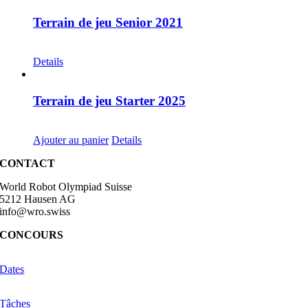
Terrain de jeu Senior 2021
CHF
30.00
Details
Terrain de jeu Starter 2025
CHF
30.00
Ajouter au panier
Details
CONTACT
World Robot Olympiad Suisse
5212 Hausen AG
info@wro.swiss
CONCOURS
Dates
Tâches