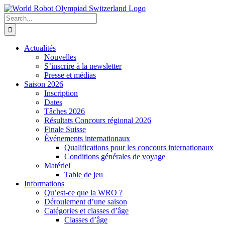
Skip
to
Search
content
for:
Actualités
Nouvelles
S’inscrire à la newsletter
Presse et médias
Saison 2026
Inscription
Dates
Tâches 2026
Résultats Concours régional 2026
Finale Suisse
Événements internationaux
Qualifications pour les concours internationaux
Conditions générales de voyage
Matériel
Table de jeu
Informations
Qu’est-ce que la WRO ?
Déroulement d’une saison
Catégories et classes d’âge
Classes d’âge