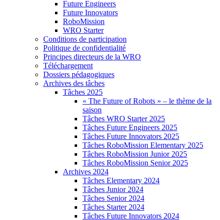
Future Engineers
Future Innovators
RoboMission
WRO Starter
Conditions de participation
Politique de confidentialité
Principes directeurs de la WRO
Téléchargement
Dossiers pédagogiques
Archives des tâches
Tâches 2025
« The Future of Robots » – le thème de la
saison
Tâches WRO Starter 2025
Tâches Future Engineers 2025
Tâches Future Innovators 2025
Tâches RoboMission Elementary 2025
Tâches RoboMission Junior 2025
Tâches RoboMission Senior 2025
Archives 2024
Tâches Elementary 2024
Tâches Junior 2024
Tâches Senior 2024
Tâches Starter 2024
Tâches Future Innovators 2024