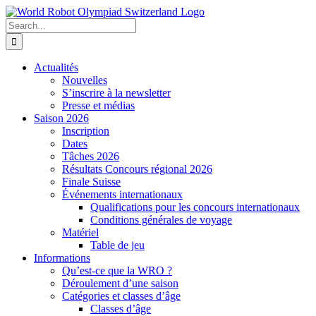
Skip
to
Search
content
for:
Actualités
Nouvelles
S’inscrire à la newsletter
Presse et médias
Saison 2026
Inscription
Dates
Tâches 2026
Résultats Concours régional 2026
Finale Suisse
Événements internationaux
Qualifications pour les concours internationaux
Conditions générales de voyage
Matériel
Table de jeu
Informations
Qu’est-ce que la WRO ?
Déroulement d’une saison
Catégories et classes d’âge
Classes d’âge