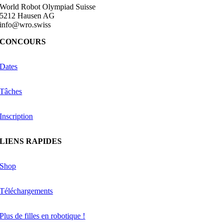
World Robot Olympiad Suisse
5212 Hausen AG
info@wro.swiss
CONCOURS
Dates
Tâches
Inscription
LIENS RAPIDES
Shop
Téléchargements
Plus de filles en robotique !