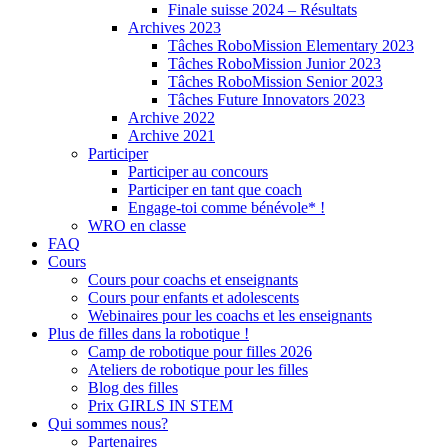
Finale suisse 2024 – Résultats
Archives 2023
Tâches RoboMission Elementary 2023
Tâches RoboMission Junior 2023
Tâches RoboMission Senior 2023
Tâches Future Innovators 2023
Archive 2022
Archive 2021
Participer
Participer au concours
Participer en tant que coach
Engage-toi comme bénévole* !
WRO en classe
FAQ
Cours
Cours pour coachs et enseignants
Cours pour enfants et adolescents
Webinaires pour les coachs et les enseignants
Plus de filles dans la robotique !
Camp de robotique pour filles 2026
Ateliers de robotique pour les filles
Blog des filles
Prix GIRLS IN STEM
Qui sommes nous?
Partenaires