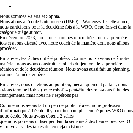
Équipe
View
« UMO
Larger
Girls
Nous sommes Valeria et Sophia.
Image
Nous allons à l’école Untermosen (UMO) à Wädenswil. Cette année,
nous participons pour la deuxième fois à la WRO. Cette fois-ci dans la
catégorie d’âge Junior.
En décembre 2023, nous nous sommes rencontrées pour la première
fois et avons discuté avec notre coach de la manière dont nous allions
procéder.
En janvier, les tâches ont été publiées. Comme nous avions déjà notre
matériel, nous avons construit les objets du jeu lors de la première
réunion et de la deuxième réunion. Nous avons aussi fait un planning,
comme l’année dernière.
En janvier, nous en étions au point où, mécaniquement parlant, nous
avions terminé Robbi (notre robot) – peut-être devrons-nous faire des
changements, mais nous ne l’espérons pas.
Comme nous avons fait un peu de publicité avec notre professeur
d’informatique à l’école, il y a maintenant plusieurs équipes WRO dan
notre école. Nous avons obtenu 2 salles
que nous pouvons utiliser pendant la semaine à des heures précises. On
y trouve aussi les tables de jeu déjà existantes.