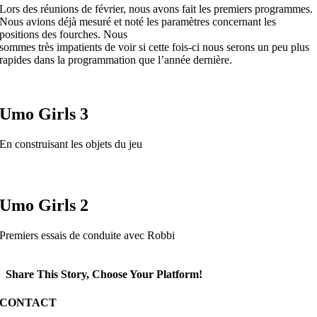
Lors des réunions de février, nous avons fait les premiers programmes.
Nous avions déjà mesuré et noté les paramètres concernant les
positions des fourches. Nous
sommes très impatients de voir si cette fois-ci nous serons un peu plus
rapides dans la programmation que l’année dernière.
Umo Girls 3
En construisant les objets du jeu
Umo Girls 2
Premiers essais de conduite avec Robbi
Share This Story, Choose Your Platform!
Facebook
X
Reddit
LinkedIn
WhatsApp
Telegram
Tumblr
Pinterest
Vk
Xing
Email
CONTACT