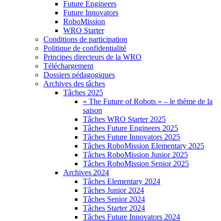
Future Engineers
Future Innovators
RoboMission
WRO Starter
Conditions de participation
Politique de confidentialité
Principes directeurs de la WRO
Téléchargement
Dossiers pédagogiques
Archives des tâches
Tâches 2025
« The Future of Robots » – le thème de la
saison
Tâches WRO Starter 2025
Tâches Future Engineers 2025
Tâches Future Innovators 2025
Tâches RoboMission Elementary 2025
Tâches RoboMission Junior 2025
Tâches RoboMission Senior 2025
Archives 2024
Tâches Elementary 2024
Tâches Junior 2024
Tâches Senior 2024
Tâches Starter 2024
Tâches Future Innovators 2024