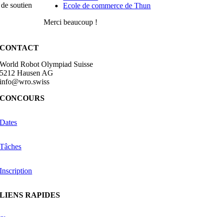
de soutien
Ecole de commerce de Thun
Merci beaucoup !
CONTACT
World Robot Olympiad Suisse
5212 Hausen AG
info@wro.swiss
CONCOURS
Dates
Tâches
Inscription
LIENS RAPIDES