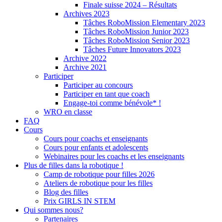
Finale suisse 2024 – Résultats
Archives 2023
Tâches RoboMission Elementary 2023
Tâches RoboMission Junior 2023
Tâches RoboMission Senior 2023
Tâches Future Innovators 2023
Archive 2022
Archive 2021
Participer
Participer au concours
Participer en tant que coach
Engage-toi comme bénévole* !
WRO en classe
FAQ
Cours
Cours pour coachs et enseignants
Cours pour enfants et adolescents
Webinaires pour les coachs et les enseignants
Plus de filles dans la robotique !
Camp de robotique pour filles 2026
Ateliers de robotique pour les filles
Blog des filles
Prix GIRLS IN STEM
Qui sommes nous?
Partenaires