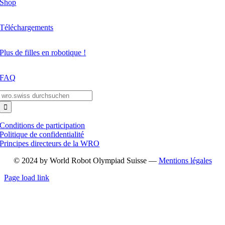
Shop
Téléchargements
Plus de filles en robotique !
FAQ
Search
for:
Conditions de participation
Politique de confidentialité
Principes directeurs de la WRO
© 2024 by World Robot Olympiad Suisse —
Mentions légales
Page load link
Go
to
Top