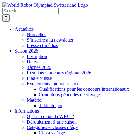
Skip
to
Search
content
for:
Actualités
Nouvelles
S’inscrire à la newsletter
Presse et médias
Saison 2026
Inscription
Dates
Tâches 2026
Résultats Concours régional 2026
Finale Suisse
Événements internationaux
Qualifications pour les concours internationaux
Conditions générales de voyage
Matériel
Table de jeu
Informations
Qu’est-ce que la WRO ?
Déroulement d’une saison
Catégories et classes d’âge
Classes d’âge