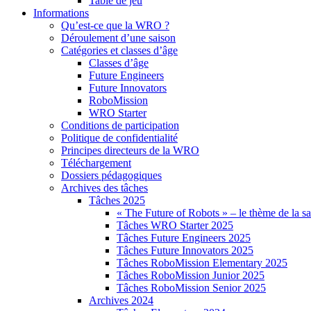
Table de jeu
Informations
Qu’est-ce que la WRO ?
Déroulement d’une saison
Catégories et classes d’âge
Classes d’âge
Future Engineers
Future Innovators
RoboMission
WRO Starter
Conditions de participation
Politique de confidentialité
Principes directeurs de la WRO
Téléchargement
Dossiers pédagogiques
Archives des tâches
Tâches 2025
« The Future of Robots » – le thème de la s
Tâches WRO Starter 2025
Tâches Future Engineers 2025
Tâches Future Innovators 2025
Tâches RoboMission Elementary 2025
Tâches RoboMission Junior 2025
Tâches RoboMission Senior 2025
Archives 2024