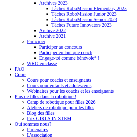
Archives 2023
Tâches RoboMission Elementary 2023
Tâches RoboMission Junior 2023
Tâches RoboMission Senior 2023
Tâches Future Innovators 2023
Archive 2022
Archive 2021
Participer
Participer au concours
Participer en tant que coach
Engage-toi comme bénévole* !
WRO en classe
FAQ
Cours
Cours pour coachs et enseignants
Cours pour enfants et adolescents
Webinaires pour les coachs et les enseignants
Plus de filles dans la robotique !
Camp de robotique pour filles 2026
Ateliers de robotique pour les filles
Blog des filles
Prix GIRLS IN STEM
Qui sommes nous?
Partenaires
L’association