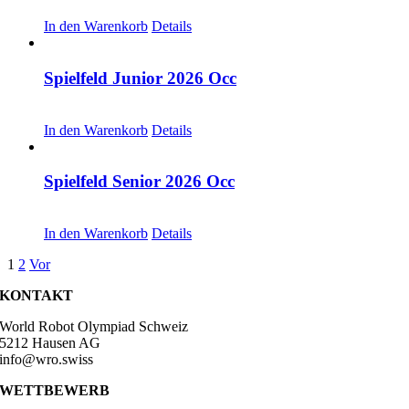
CHF
30.00
In den Warenkorb
Details
Spielfeld Junior 2026 Occ
CHF
30.00
In den Warenkorb
Details
Spielfeld Senior 2026 Occ
CHF
30.00
In den Warenkorb
Details
1
2
Vor
KONTAKT
World Robot Olympiad Schweiz
5212 Hausen AG
info@wro.swiss
WETTBEWERB