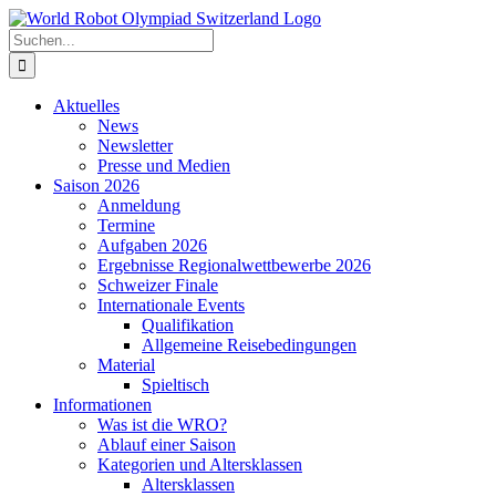
Zum
Inhalt
Suche
springen
nach:
Aktuelles
News
Newsletter
Presse und Medien
Saison 2026
Anmeldung
Termine
Aufgaben 2026
Ergebnisse Regionalwettbewerbe 2026
Schweizer Finale
Internationale Events
Qualifikation
Allgemeine Reisebedingungen
Material
Spieltisch
Informationen
Was ist die WRO?
Ablauf einer Saison
Kategorien und Altersklassen
Altersklassen