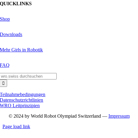
QUICKLINKS
Shop
Downloads
Mehr Girls in Robotik
FAQ
Suche
nach:
Teilnahmebedingungen
Datenschutzrichtlinien
WRO Leitprinzipien
© 2024 by World Robot Olympiad Switzerland —
Impressum
Page load link
Nach
oben