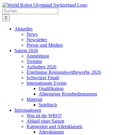
Zum
Inhalt
Suche
springen
nach:
Aktuelles
News
Newsletter
Presse und Medien
Saison 2026
Anmeldung
Termine
Aufgaben 2026
Ergebnisse Regionalwettbewerbe 2026
Schweizer Finale
Internationale Events
Qualifikation
Allgemeine Reisebedingungen
Material
Spieltisch
Informationen
Was ist die WRO?
Ablauf einer Saison
Kategorien und Altersklassen
Altersklassen