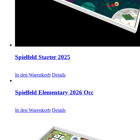
Spielfeld Starter 2025
CHF
30.00
In den Warenkorb
Details
Spielfeld Elementary 2026 Occ
CHF
30.00
In den Warenkorb
Details