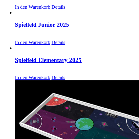
CHF
30.00
In den Warenkorb
Details
Spielfeld Junior 2025
CHF
30.00
In den Warenkorb
Details
Spielfeld Elementary 2025
CHF
30.00
In den Warenkorb
Details