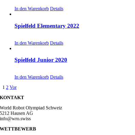
CHF
20.00
In den Warenkorb
Details
Spielfeld Elementary 2022
CHF
20.00
In den Warenkorb
Details
Spielfeld Junior 2020
CHF
20.00
In den Warenkorb
Details
1
2
Vor
KONTAKT
World Robot Olympiad Schweiz
5212 Hausen AG
info@wro.swiss
WETTBEWERB