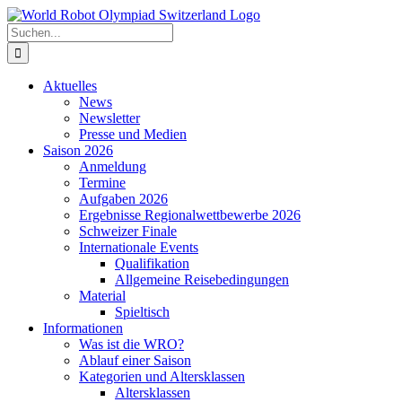
Zum
Inhalt
Suche
springen
nach:
Aktuelles
News
Newsletter
Presse und Medien
Saison 2026
Anmeldung
Termine
Aufgaben 2026
Ergebnisse Regionalwettbewerbe 2026
Schweizer Finale
Internationale Events
Qualifikation
Allgemeine Reisebedingungen
Material
Spieltisch
Informationen
Was ist die WRO?
Ablauf einer Saison
Kategorien und Altersklassen
Altersklassen