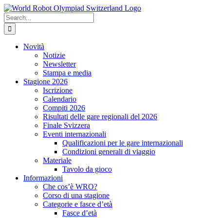
Skip
to
Search
content
for:
Novità
Notizie
Newsletter
Stampa e media
Stagione 2026
Iscrizione
Calendario
Compiti 2026
Risultati delle gare regionali del 2026
Finale Svizzera
Eventi internazionali
Qualificazioni per le gare internazionali
Condizioni generali di viaggio
Materiale
Tavolo da gioco
Informazioni
Che cos’è WRO?
Corso di una stagione
Categorie e fasce d’età
Fasce d’età