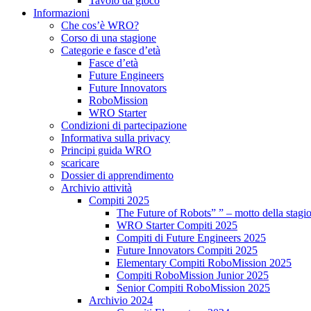
Tavolo da gioco
Informazioni
Che cos’è WRO?
Corso di una stagione
Categorie e fasce d’età
Fasce d’età
Future Engineers
Future Innovators
RoboMission
WRO Starter
Condizioni di partecipazione
Informativa sulla privacy
Principi guida WRO
scaricare
Dossier di apprendimento
Archivio attività
Compiti 2025
The Future of Robots” ” – motto della stagi
WRO Starter Compiti 2025
Compiti di Future Engineers 2025
Future Innovators Compiti 2025
Elementary Compiti RoboMission 2025
Compiti RoboMission Junior 2025
Senior Compiti RoboMission 2025
Archivio 2024