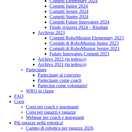
Compiti Elementary 2024
Compiti Junior 2024
Compiti Senior 2024
Compiti Starter 2024
Compiti Future Innovators 2024
Finale svizzera 2024 – Risultati
Archivio 2023
Compiti RoboMission Elementary 2023
Compiti di RoboMission Junior 2023
Compiti di RoboMission Senior 2023
Future Innovators Compiti 2023
Archivo 2022 (in tedesco)
Archivo 2021 (in tedesco)
Partecipare
Partecipare al concorso
Partecipare come coach
Partecipa come volontario!
WRO in classe
FAQ
Corsi
Corsi per coach e insegnanti
Corsi per ragazzi e ragazze
Webinar per coach e insegnanti
Più ragazze nella robotica!
Campo di robotica per ragazze 2026