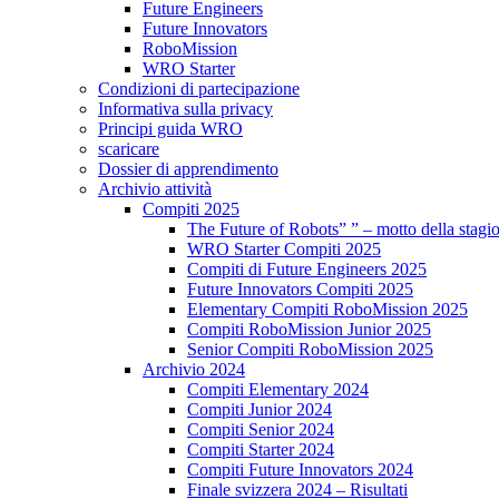
Future Engineers
Future Innovators
RoboMission
WRO Starter
Condizioni di partecipazione
Informativa sulla privacy
Principi guida WRO
scaricare
Dossier di apprendimento
Archivio attività
Compiti 2025
The Future of Robots” ” – motto della stagi
WRO Starter Compiti 2025
Compiti di Future Engineers 2025
Future Innovators Compiti 2025
Elementary Compiti RoboMission 2025
Compiti RoboMission Junior 2025
Senior Compiti RoboMission 2025
Archivio 2024
Compiti Elementary 2024
Compiti Junior 2024
Compiti Senior 2024
Compiti Starter 2024
Compiti Future Innovators 2024
Finale svizzera 2024 – Risultati