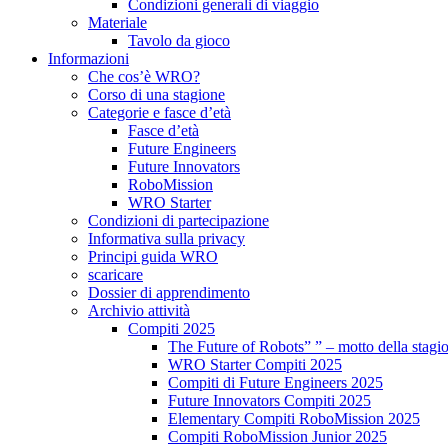
Condizioni generali di viaggio
Materiale
Tavolo da gioco
Informazioni
Che cos’è WRO?
Corso di una stagione
Categorie e fasce d’età
Fasce d’età
Future Engineers
Future Innovators
RoboMission
WRO Starter
Condizioni di partecipazione
Informativa sulla privacy
Principi guida WRO
scaricare
Dossier di apprendimento
Archivio attività
Compiti 2025
The Future of Robots” ” – motto della stagi
WRO Starter Compiti 2025
Compiti di Future Engineers 2025
Future Innovators Compiti 2025
Elementary Compiti RoboMission 2025
Compiti RoboMission Junior 2025