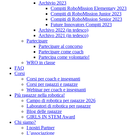
Archivio 2023
Compiti RoboMission Elementary 2023
Compiti di RoboMission Junior 2023
Compiti di RoboMission Senior 2023
Future Innovators Compiti 2023
Archivo 2022 (in tedesco)
Archivo 2021 (in tedesco)
Partecipare
Partecipare al concorso
Partecipare come coach
Partecipa come volontario!
WRO in classe
FAQ
Corsi
Corsi per coach e insegnanti
Corsi per ragazzi e ragazze
Webinar per coach e insegnanti
Più ragazze nella robotica!
Campo di robotica per ragazze 2026
Laboratori di robotica per ragazze
Blog delle ragazze
GIRLS IN STEM Award
Chi siamo?
I nostri Partner
L’associazione