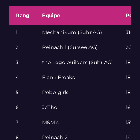
Rang
Équipe
Point
1
Mechanikum (Suhr AG)
310
2
Reinach 1 (Sursee AG)
260
3
the Lego builders (Suhr AG)
182
4
Frank Freaks
182
5
Robo-girls
181
6
JoTho
162
7
M&M’s
157
8
Reinach 2
143