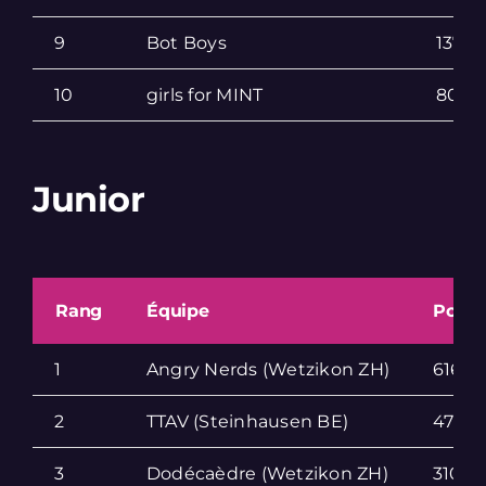
9
Bot Boys
137
10
girls for MINT
80
Junior
Rang
Équipe
Point
1
Angry Nerds (Wetzikon ZH)
616
2
TTAV (Steinhausen BE)
475
3
Dodécaèdre (Wetzikon ZH)
310