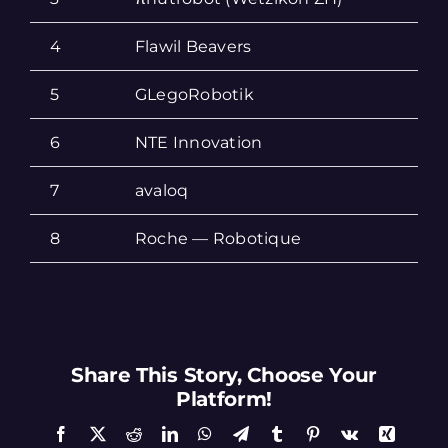
4
Flawil Beavers
2
5
GLegoRobotik
2
6
NTE Innovation
2
7
avaloq
2
8
Roche — Robotique
1
Share This Story, Choose Your
Platform!
Facebook
X
Reddit
LinkedIn
WhatsApp
Telegram
Tumblr
Pinterest
Vk
Xing