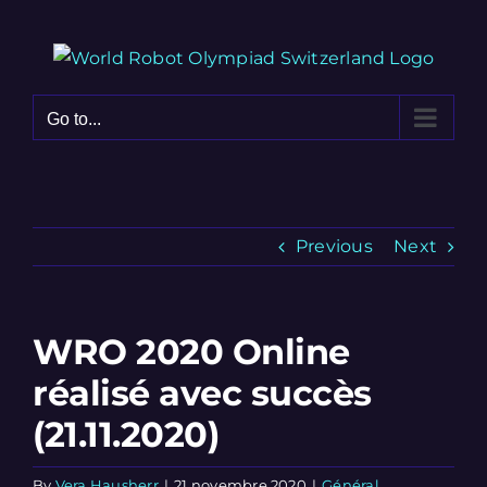
Skip
to
content
Go to...
Previous
Next
WRO 2020 Online
réalisé avec succès
(21.11.2020)
By
Vera Hausherr
|
21 novembre 2020
|
Général
,