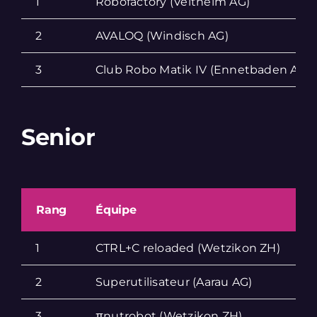
1
Robofactory (Veltheim AG)
2
AVALOQ (Windisch AG)
3
Club Robo Matik IV (Ennetbaden AG)
Senior
Rang
Équipe
P
1
CTRL+C reloaded (Wetzikon ZH)
6
2
Superutilisateur (Aarau AG)
4
3
πnutrobot (Wetzikon ZH)
4