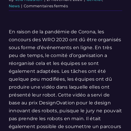
sur
News
|
Commentaires fermés
WRO
2020
View
Online
Larger
En raison de la pandémie de Corona, les
réalisé
avec
Image
concours des WRO 2020 ont dû être organisés
succès
sous forme d’événements en ligne. En très
(21.11.2020)
peu de temps, le comité d’organisation a
réorganisé cela et les équipes se sont
également adaptées. Les tâches ont été
quelque peu modifiées, les équipes ont dû
produire une vidéo dans laquelle elles ont
présenté leur robot. Cette vidéo a servi de
base au prix DesignOvation pour le design
innovant des robots, puisque le jury ne pouvait
pas prendre les robots en main. Il était
également possible de soumettre un parcours