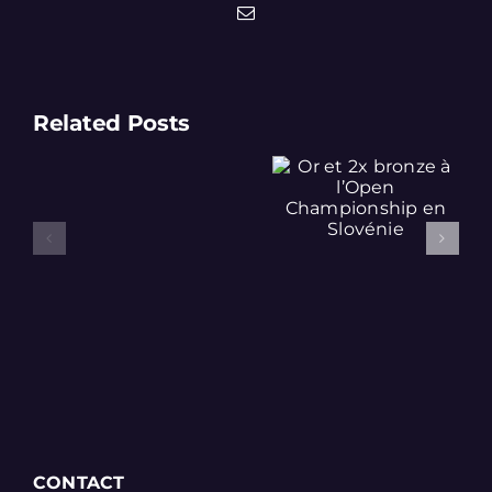
Email
Related Posts
WRO
à
Or et 2x
la
bronze à
« Nuit
l’Open
claire »
Championship
le
en Slovénie
8
novembre
à
Baden
AG
CONTACT