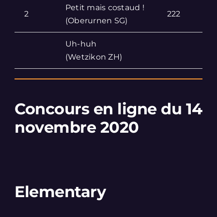
Petit mais costaud !
2
222
(Oberurnen SG)
Uh-huh
D
(Wetzikon ZH)
(
Concours en ligne du 14
novembre 2020
Elementary