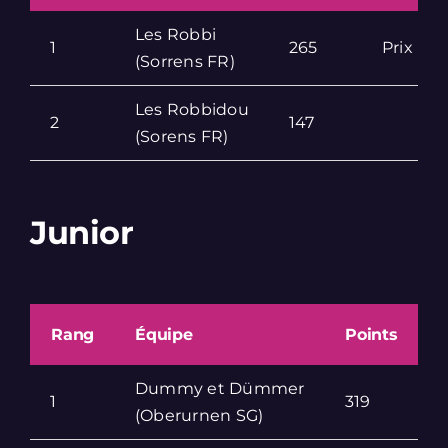
Les Robbi
1
265
Prix De
(Sorrens FR)
Les Robbidou
2
147
(Sorens FR)
Junior
Rang
Équipe
Points
Dummy et Dümmer
1
319
(Oberurnen SG)