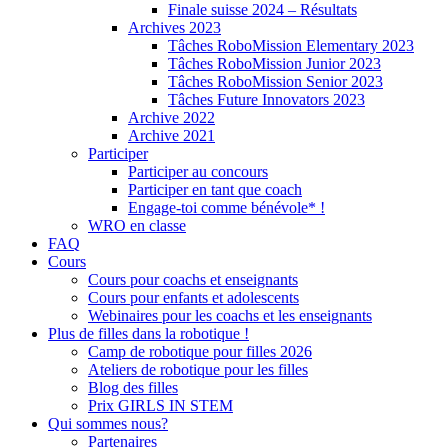
Finale suisse 2024 – Résultats
Archives 2023
Tâches RoboMission Elementary 2023
Tâches RoboMission Junior 2023
Tâches RoboMission Senior 2023
Tâches Future Innovators 2023
Archive 2022
Archive 2021
Participer
Participer au concours
Participer en tant que coach
Engage-toi comme bénévole* !
WRO en classe
FAQ
Cours
Cours pour coachs et enseignants
Cours pour enfants et adolescents
Webinaires pour les coachs et les enseignants
Plus de filles dans la robotique !
Camp de robotique pour filles 2026
Ateliers de robotique pour les filles
Blog des filles
Prix GIRLS IN STEM
Qui sommes nous?
Partenaires