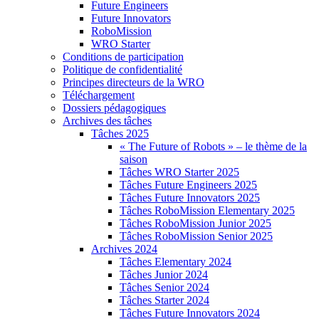
Future Engineers
Future Innovators
RoboMission
WRO Starter
Conditions de participation
Politique de confidentialité
Principes directeurs de la WRO
Téléchargement
Dossiers pédagogiques
Archives des tâches
Tâches 2025
« The Future of Robots » – le thème de la
saison
Tâches WRO Starter 2025
Tâches Future Engineers 2025
Tâches Future Innovators 2025
Tâches RoboMission Elementary 2025
Tâches RoboMission Junior 2025
Tâches RoboMission Senior 2025
Archives 2024
Tâches Elementary 2024
Tâches Junior 2024
Tâches Senior 2024
Tâches Starter 2024
Tâches Future Innovators 2024