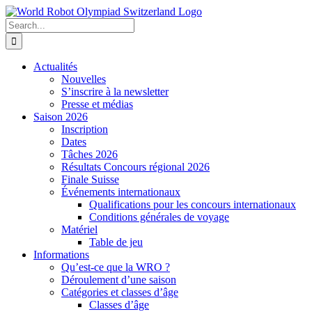
Skip
to
Search
content
for:
Actualités
Nouvelles
S’inscrire à la newsletter
Presse et médias
Saison 2026
Inscription
Dates
Tâches 2026
Résultats Concours régional 2026
Finale Suisse
Événements internationaux
Qualifications pour les concours internationaux
Conditions générales de voyage
Matériel
Table de jeu
Informations
Qu’est-ce que la WRO ?
Déroulement d’une saison
Catégories et classes d’âge
Classes d’âge