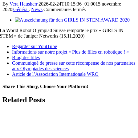
By
Vera Hausherr
|
2026-02-24T10:15:36+01:00
15 novembre
sur
2020
|
Général
,
News
|
Commentaires fermés
La
View
World
Larger
Robot
La World Robot Olympiad Suisse remporte le prix « GIRLS IN
Image
Olympiad
STEM » de Juniper Networks (15.11.2020)
Suisse
remporte
Regarder sur YoutTube
le
Informations sur notre projet « Plus de filles en robotique ! «
prix
Blog des filles
« GIRLS
Communiqué de presse sur cette récompense de nos partenaires
IN
aux Olympiades des sciences
STEM »
Article de l’Association Internationale WRO
de
Juniper
Share This Story, Choose Your Platform!
Networks
(15.11.2020)
Facebook
X
Reddit
LinkedIn
WhatsApp
Telegram
Tumblr
Pinterest
Vk
Xing
Email
Related Posts