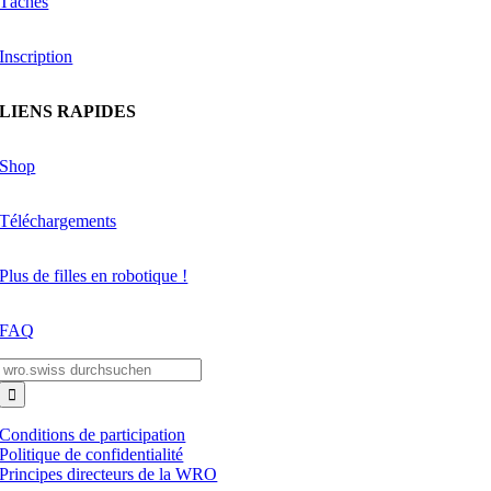
Tâches
Inscription
LIENS RAPIDES
Shop
Téléchargements
Plus de filles en robotique !
FAQ
Search
for:
Conditions de participation
Politique de confidentialité
Principes directeurs de la WRO