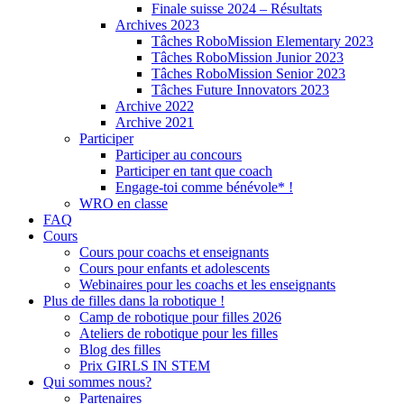
Finale suisse 2024 – Résultats
Archives 2023
Tâches RoboMission Elementary 2023
Tâches RoboMission Junior 2023
Tâches RoboMission Senior 2023
Tâches Future Innovators 2023
Archive 2022
Archive 2021
Participer
Participer au concours
Participer en tant que coach
Engage-toi comme bénévole* !
WRO en classe
FAQ
Cours
Cours pour coachs et enseignants
Cours pour enfants et adolescents
Webinaires pour les coachs et les enseignants
Plus de filles dans la robotique !
Camp de robotique pour filles 2026
Ateliers de robotique pour les filles
Blog des filles
Prix GIRLS IN STEM
Qui sommes nous?
Partenaires