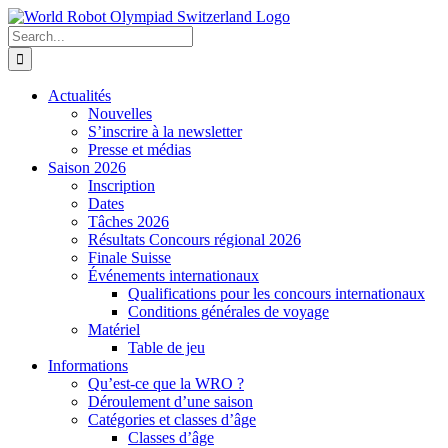
Skip
to
Search
content
for:
Actualités
Nouvelles
S’inscrire à la newsletter
Presse et médias
Saison 2026
Inscription
Dates
Tâches 2026
Résultats Concours régional 2026
Finale Suisse
Événements internationaux
Qualifications pour les concours internationaux
Conditions générales de voyage
Matériel
Table de jeu
Informations
Qu’est-ce que la WRO ?
Déroulement d’une saison
Catégories et classes d’âge
Classes d’âge