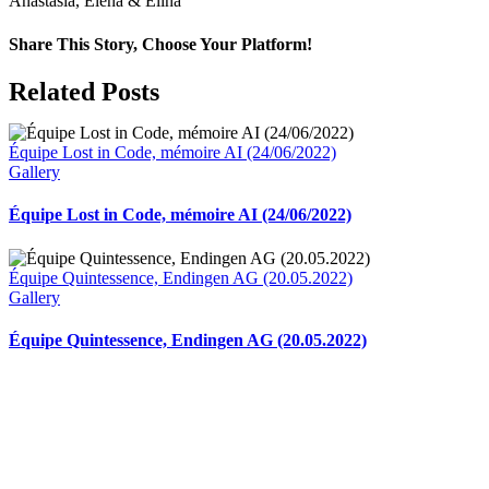
Anastasia, Elena & Elina
Share This Story, Choose Your Platform!
Facebook
X
Reddit
LinkedIn
WhatsApp
Telegram
Tumblr
Pinterest
Vk
Xing
Email
Related Posts
Équipe Lost in Code, mémoire AI (24/06/2022)
Gallery
Équipe Lost in Code, mémoire AI (24/06/2022)
Équipe Quintessence, Endingen AG (20.05.2022)
Gallery
Équipe Quintessence, Endingen AG (20.05.2022)