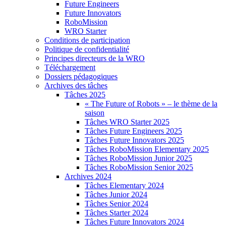
Future Engineers
Future Innovators
RoboMission
WRO Starter
Conditions de participation
Politique de confidentialité
Principes directeurs de la WRO
Téléchargement
Dossiers pédagogiques
Archives des tâches
Tâches 2025
« The Future of Robots » – le thème de la
saison
Tâches WRO Starter 2025
Tâches Future Engineers 2025
Tâches Future Innovators 2025
Tâches RoboMission Elementary 2025
Tâches RoboMission Junior 2025
Tâches RoboMission Senior 2025
Archives 2024
Tâches Elementary 2024
Tâches Junior 2024
Tâches Senior 2024
Tâches Starter 2024
Tâches Future Innovators 2024