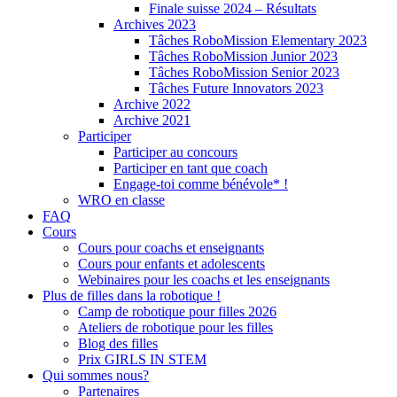
Finale suisse 2024 – Résultats
Archives 2023
Tâches RoboMission Elementary 2023
Tâches RoboMission Junior 2023
Tâches RoboMission Senior 2023
Tâches Future Innovators 2023
Archive 2022
Archive 2021
Participer
Participer au concours
Participer en tant que coach
Engage-toi comme bénévole* !
WRO en classe
FAQ
Cours
Cours pour coachs et enseignants
Cours pour enfants et adolescents
Webinaires pour les coachs et les enseignants
Plus de filles dans la robotique !
Camp de robotique pour filles 2026
Ateliers de robotique pour les filles
Blog des filles
Prix GIRLS IN STEM
Qui sommes nous?
Partenaires