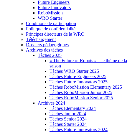
Future Engineers
Future Innovators
RoboMission
WRO Starter
Conditions de participation
Politique de confidentialité
Principes directeurs de la WRO
Téléchargement
Dossiers pédagogiques
Archives des tâches
Tâches 2025
« The Future of Robots » – le thème de la
saison
Tâches WRO Starter 2025
Tâches Future Engineers 2025
Tâches Future Innovators 2025
Tâches RoboMission Elementary 2025
Tâches RoboMission Junior 2025
Tâches RoboMission Senior 2025
Archives 2024
Tâches Elementary 2024
Tâches Junior 2024
Tâches Senior 2024
Tâches Starter 2024
Tâches Future Innovators 2024