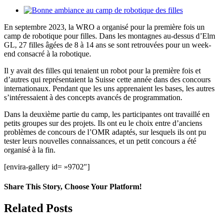
Le
View
premier
Larger
camp
En septembre 2023, la WRO a organisé pour la première fois un
Image
de
camp de robotique pour filles. Dans les montagnes au-dessus d’Elm
robotique
GL, 27 filles âgées de 8 à 14 ans se sont retrouvées pour un week-
pour
end consacré à la robotique.
filles
Il y avait des filles qui tenaient un robot pour la première fois et
d’autres qui représentaient la Suisse cette année dans des concours
internationaux. Pendant que les uns apprenaient les bases, les autres
s’intéressaient à des concepts avancés de programmation.
Dans la deuxième partie du camp, les participantes ont travaillé en
petits groupes sur des projets. Ils ont eu le choix entre d’anciens
problèmes de concours de l’OMR adaptés, sur lesquels ils ont pu
tester leurs nouvelles connaissances, et un petit concours a été
organisé à la fin.
[envira-gallery id= »9702″]
Share This Story, Choose Your Platform!
Facebook
X
Reddit
LinkedIn
WhatsApp
Telegram
Tumblr
Pinterest
Vk
Xing
Email
Related Posts