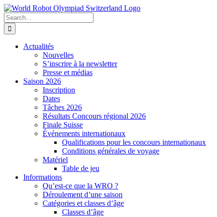
Skip
to
Search
content
for:
Actualités
Nouvelles
S’inscrire à la newsletter
Presse et médias
Saison 2026
Inscription
Dates
Tâches 2026
Résultats Concours régional 2026
Finale Suisse
Événements internationaux
Qualifications pour les concours internationaux
Conditions générales de voyage
Matériel
Table de jeu
Informations
Qu’est-ce que la WRO ?
Déroulement d’une saison
Catégories et classes d’âge
Classes d’âge