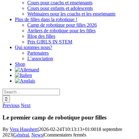
Cours pour coachs et enseignants
Cours pour enfants et adolescents
Webinaires pour les coachs et les enseignants
Plus de filles dans la robotique !
Camp de robotique pour filles 2026
Ateliers de robotique pour les filles
Blog des filles
Prix GIRLS IN STEM
Qui sommes nous?
Partenaires
L’association
Shop
Search
for:
Previous
Next
Le premier camp de robotique pour filles
By
Vera Hausherr
|
2026-02-24T10:13:13+01:00
18 septembre
sur
2023
|
Général
,
News
|
Commentaires fermés