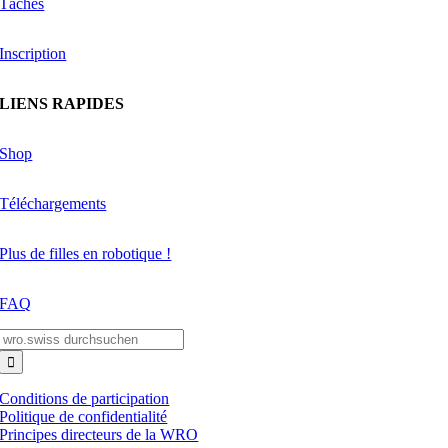
Tâches
Inscription
LIENS RAPIDES
Shop
Téléchargements
Plus de filles en robotique !
FAQ
Search
for:
Conditions de participation
Politique de confidentialité
Principes directeurs de la WRO