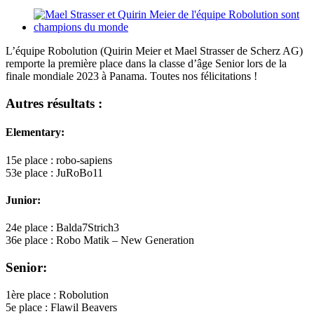
La
View
Suisse
Larger
est
Image
championne
L’équipe Robolution (Quirin Meier et Mael Strasser de Scherz AG)
du
remporte la première place dans la classe d’âge Senior lors de la
monde
finale mondiale 2023 à Panama. Toutes nos félicitations !
!
Autres résultats :
Elementary:
15e place : robo-sapiens
53e place : JuRoBo11
Junior:
24e place : Balda7Strich3
36e place : Robo Matik – New Generation
Senior:
1ère place : Robolution
5e place : Flawil Beavers