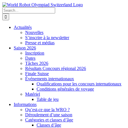
Skip
to
Search
content
for:
Actualités
Nouvelles
S’inscrire à la newsletter
Presse et médias
Saison 2026
Inscription
Dates
Tâches 2026
Résultats Concours régional 2026
Finale Suisse
Événements internationaux
Qualifications pour les concours internationaux
Conditions générales de voyage
Matériel
Table de jeu
Informations
Qu’est-ce que la WRO ?
Déroulement d’une saison
Catégories et classes d’âge
Classes d’âge