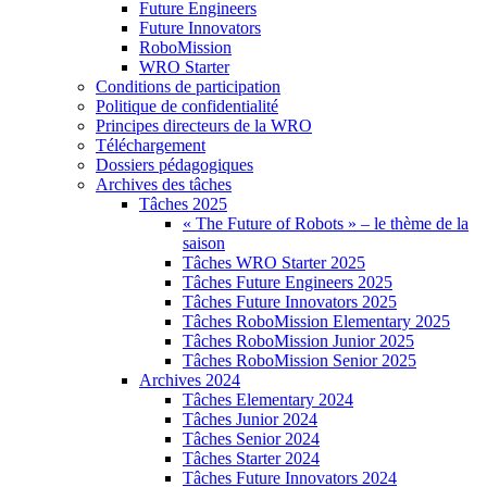
Future Engineers
Future Innovators
RoboMission
WRO Starter
Conditions de participation
Politique de confidentialité
Principes directeurs de la WRO
Téléchargement
Dossiers pédagogiques
Archives des tâches
Tâches 2025
« The Future of Robots » – le thème de la
saison
Tâches WRO Starter 2025
Tâches Future Engineers 2025
Tâches Future Innovators 2025
Tâches RoboMission Elementary 2025
Tâches RoboMission Junior 2025
Tâches RoboMission Senior 2025
Archives 2024
Tâches Elementary 2024
Tâches Junior 2024
Tâches Senior 2024
Tâches Starter 2024
Tâches Future Innovators 2024