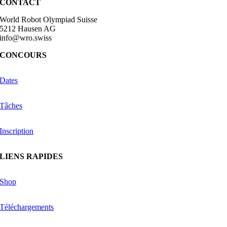
CONTACT
World Robot Olympiad Suisse
5212 Hausen AG
info@wro.swiss
CONCOURS
Dates
Tâches
Inscription
LIENS RAPIDES
Shop
Téléchargements