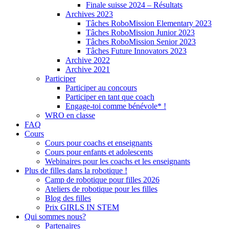
Finale suisse 2024 – Résultats
Archives 2023
Tâches RoboMission Elementary 2023
Tâches RoboMission Junior 2023
Tâches RoboMission Senior 2023
Tâches Future Innovators 2023
Archive 2022
Archive 2021
Participer
Participer au concours
Participer en tant que coach
Engage-toi comme bénévole* !
WRO en classe
FAQ
Cours
Cours pour coachs et enseignants
Cours pour enfants et adolescents
Webinaires pour les coachs et les enseignants
Plus de filles dans la robotique !
Camp de robotique pour filles 2026
Ateliers de robotique pour les filles
Blog des filles
Prix GIRLS IN STEM
Qui sommes nous?
Partenaires