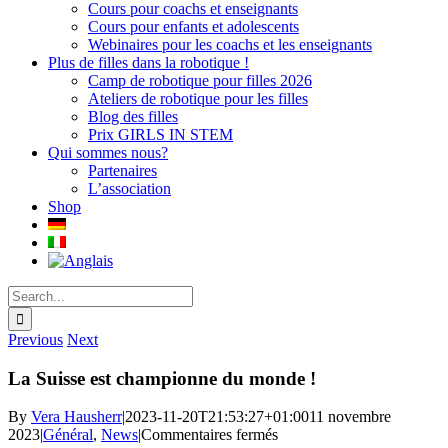
Cours pour coachs et enseignants
Cours pour enfants et adolescents
Webinaires pour les coachs et les enseignants
Plus de filles dans la robotique !
Camp de robotique pour filles 2026
Ateliers de robotique pour les filles
Blog des filles
Prix GIRLS IN STEM
Qui sommes nous?
Partenaires
L’association
Shop
Search
for:
Previous
Next
La Suisse est championne du monde !
By
Vera Hausherr
|
2023-11-20T21:53:27+01:00
11 novembre
sur
2023
|
Général
,
News
|
Commentaires fermés