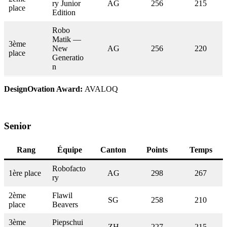
ry Junior
AG
256
215
place
Edition
Robo
Matik —
3ème
New
AG
256
220
place
Generatio
n
DesignOvation Award:
AVALOQ
Senior
Rang
Équipe
Canton
Points
Temps
Robofacto
1ère place
AG
298
267
ry
2ème
Flawil
SG
258
210
place
Beavers
3ème
Piepschui
ZH
227
215