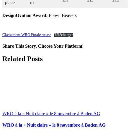
place
m
DesignOvation Award:
Flawil Beavers
Classement WRO Finale suisse
Télécharger
Share This Story, Choose Your Platform!
Facebook
X
Reddit
LinkedIn
WhatsApp
Telegram
Tumblr
Pinterest
Vk
Xing
Email
Related Posts
WRO à la « Nuit claire » le 8 novembre à Baden AG
WRO à la « Nuit claire » le 8 novembre à Baden AG