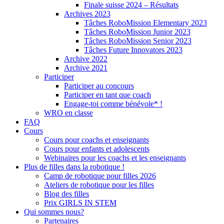
Finale suisse 2024 – Résultats
Archives 2023
Tâches RoboMission Elementary 2023
Tâches RoboMission Junior 2023
Tâches RoboMission Senior 2023
Tâches Future Innovators 2023
Archive 2022
Archive 2021
Participer
Participer au concours
Participer en tant que coach
Engage-toi comme bénévole* !
WRO en classe
FAQ
Cours
Cours pour coachs et enseignants
Cours pour enfants et adolescents
Webinaires pour les coachs et les enseignants
Plus de filles dans la robotique !
Camp de robotique pour filles 2026
Ateliers de robotique pour les filles
Blog des filles
Prix GIRLS IN STEM
Qui sommes nous?
Partenaires