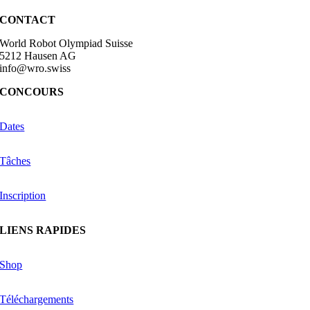
CONTACT
World Robot Olympiad Suisse
5212 Hausen AG
info@wro.swiss
CONCOURS
Dates
Tâches
Inscription
LIENS RAPIDES
Shop
Téléchargements