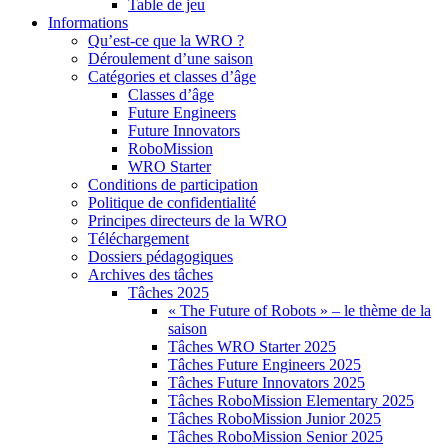
Table de jeu
Informations
Qu’est-ce que la WRO ?
Déroulement d’une saison
Catégories et classes d’âge
Classes d’âge
Future Engineers
Future Innovators
RoboMission
WRO Starter
Conditions de participation
Politique de confidentialité
Principes directeurs de la WRO
Téléchargement
Dossiers pédagogiques
Archives des tâches
Tâches 2025
« The Future of Robots » – le thème de la
saison
Tâches WRO Starter 2025
Tâches Future Engineers 2025
Tâches Future Innovators 2025
Tâches RoboMission Elementary 2025
Tâches RoboMission Junior 2025
Tâches RoboMission Senior 2025