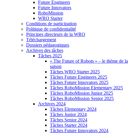
Future Engineers
Future Innovators
RoboMission
WRO Starter
Conditions de participation
Politique de confidentialité
Principes directeurs de la WRO
Téléchargement
Dossiers pédagogiques
Archives des tâches
Tâches 2025
« The Future of Robots » – le thème de la
saison
Tâches WRO Starter 2025
Tâches Future Engineers 2025
Tâches Future Innovators 2025
Tâches RoboMission Elementary 2025
Tâches RoboMission Junior 2025
Tâches RoboMission Senior 2025
Archives 2024
Tâches Elementary 2024
Tâches Junior 2024
Tâches Senior 2024
Tâches Starter 2024
Tâches Future Innovators 2024