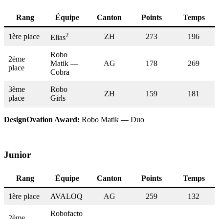
Rang
Équipe
Canton
Points
Temps
2
1ère place
ZH
273
196
Elias
Robo
2ème
Matik —
AG
178
269
place
Cobra
3ème
Robo
ZH
159
181
place
Girls
DesignOvation Award:
Robo Matik — Duo
Junior
Rang
Équipe
Canton
Points
Temps
1ère place
AVALOQ
AG
259
132
Robofacto
2ème