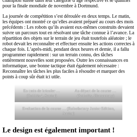
champion suisse dans leur catégorie d’âge respective et se qualifier
pour la finale mondiale de novembre à Dortmund.
La journée de compétition s’est déroulée en deux temps. Le matin,
les équipes ont montré ce qu’elles avaient préparé au cours des mois
précédents : Les robots qu’ils avaient eux-mêmes construits devaient
suivre un parcours tout en résolvant une tâche connue à l’avance. La
répartition des objets sur le terrain de jeu était toutefois aléatoire ; le
robot devait les reconnaître et effectuer ensuite les actions correctes à
chaque fois. L’après-midi, pendant deux heures et demie, il a fallu
programmer rapidement : sur un terrain connu, des tâches
entièrement nouvelles sont proposées. Outre les connaissances en
informatique, une bonne tactique était également nécessaire :
Reconnaître les tâches les plus faciles à résoudre et marquer des
points à coup sûr était ici utile.
En train de bricoler …
Au départ de la course …
(Robbis 4, Senior)
(Robolix, Elementary)
Evaluation de la course … (Robofactory Junior Edition,
Junior)
Le design est également important !