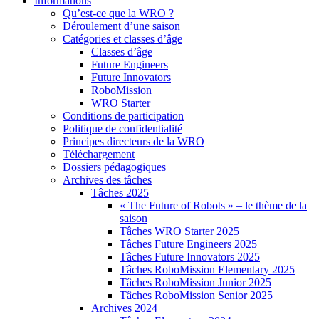
Informations
Qu’est-ce que la WRO ?
Déroulement d’une saison
Catégories et classes d’âge
Classes d’âge
Future Engineers
Future Innovators
RoboMission
WRO Starter
Conditions de participation
Politique de confidentialité
Principes directeurs de la WRO
Téléchargement
Dossiers pédagogiques
Archives des tâches
Tâches 2025
« The Future of Robots » – le thème de la
saison
Tâches WRO Starter 2025
Tâches Future Engineers 2025
Tâches Future Innovators 2025
Tâches RoboMission Elementary 2025
Tâches RoboMission Junior 2025
Tâches RoboMission Senior 2025
Archives 2024