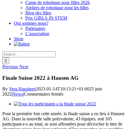
Camp de robotique pour filles 2026
Ateliers de robotique pour les filles
Blog des filles
Prix GIRLS IN STEM
Qui sommes nous?
Partenaires
L’association
Shop
Search
for:
Previous
Next
Finale Suisse 2022 à Hausen AG
By
Vera Hausherr
|
2023-01-14T10:13:21+01:00
25 juin
sur
2022
|
News
|
Commentaires fermés
Finale
View
Suisse
Larger
2022
Pour la première fois cette année, la finale suisse a eu lieu à Hausen
Image
à
AG. Dans la nouvelle salle polyvalente, 43 équipes, soit 105
Hausen
participant-e-s au total, se sont affrontées pour décrocher le titre de
AG