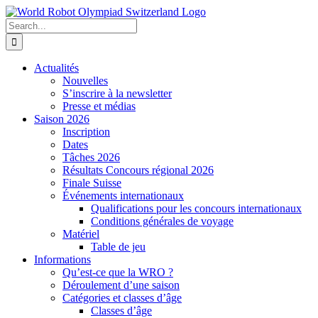
Skip
to
Search
content
for:
Actualités
Nouvelles
S’inscrire à la newsletter
Presse et médias
Saison 2026
Inscription
Dates
Tâches 2026
Résultats Concours régional 2026
Finale Suisse
Événements internationaux
Qualifications pour les concours internationaux
Conditions générales de voyage
Matériel
Table de jeu
Informations
Qu’est-ce que la WRO ?
Déroulement d’une saison
Catégories et classes d’âge
Classes d’âge