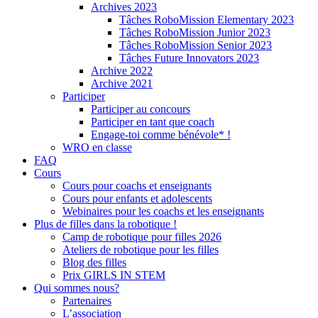
Archives 2023
Tâches RoboMission Elementary 2023
Tâches RoboMission Junior 2023
Tâches RoboMission Senior 2023
Tâches Future Innovators 2023
Archive 2022
Archive 2021
Participer
Participer au concours
Participer en tant que coach
Engage-toi comme bénévole* !
WRO en classe
FAQ
Cours
Cours pour coachs et enseignants
Cours pour enfants et adolescents
Webinaires pour les coachs et les enseignants
Plus de filles dans la robotique !
Camp de robotique pour filles 2026
Ateliers de robotique pour les filles
Blog des filles
Prix GIRLS IN STEM
Qui sommes nous?
Partenaires
L’association