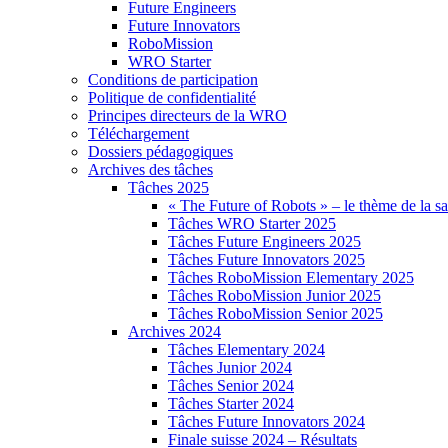
Future Engineers
Future Innovators
RoboMission
WRO Starter
Conditions de participation
Politique de confidentialité
Principes directeurs de la WRO
Téléchargement
Dossiers pédagogiques
Archives des tâches
Tâches 2025
« The Future of Robots » – le thème de la s
Tâches WRO Starter 2025
Tâches Future Engineers 2025
Tâches Future Innovators 2025
Tâches RoboMission Elementary 2025
Tâches RoboMission Junior 2025
Tâches RoboMission Senior 2025
Archives 2024
Tâches Elementary 2024
Tâches Junior 2024
Tâches Senior 2024
Tâches Starter 2024
Tâches Future Innovators 2024
Finale suisse 2024 – Résultats