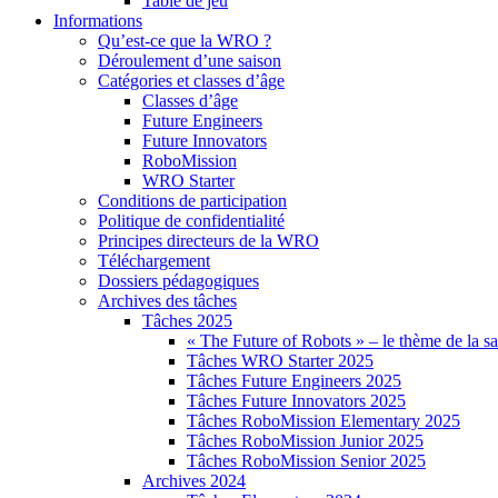
Table de jeu
Informations
Qu’est-ce que la WRO ?
Déroulement d’une saison
Catégories et classes d’âge
Classes d’âge
Future Engineers
Future Innovators
RoboMission
WRO Starter
Conditions de participation
Politique de confidentialité
Principes directeurs de la WRO
Téléchargement
Dossiers pédagogiques
Archives des tâches
Tâches 2025
« The Future of Robots » – le thème de la s
Tâches WRO Starter 2025
Tâches Future Engineers 2025
Tâches Future Innovators 2025
Tâches RoboMission Elementary 2025
Tâches RoboMission Junior 2025
Tâches RoboMission Senior 2025
Archives 2024