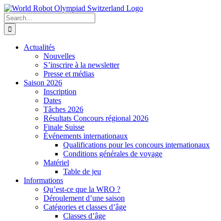
Skip
to
Search
content
for:
Actualités
Nouvelles
S’inscrire à la newsletter
Presse et médias
Saison 2026
Inscription
Dates
Tâches 2026
Résultats Concours régional 2026
Finale Suisse
Événements internationaux
Qualifications pour les concours internationaux
Conditions générales de voyage
Matériel
Table de jeu
Informations
Qu’est-ce que la WRO ?
Déroulement d’une saison
Catégories et classes d’âge
Classes d’âge