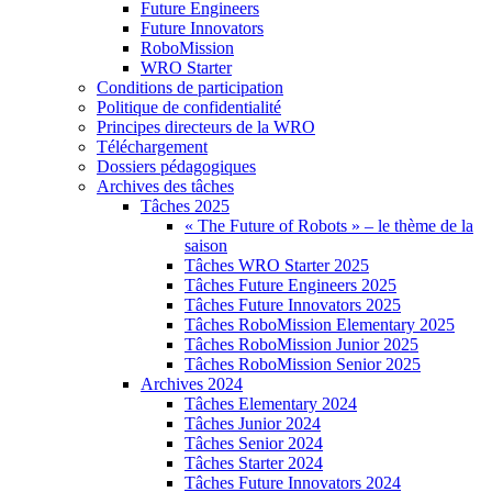
Future Engineers
Future Innovators
RoboMission
WRO Starter
Conditions de participation
Politique de confidentialité
Principes directeurs de la WRO
Téléchargement
Dossiers pédagogiques
Archives des tâches
Tâches 2025
« The Future of Robots » – le thème de la
saison
Tâches WRO Starter 2025
Tâches Future Engineers 2025
Tâches Future Innovators 2025
Tâches RoboMission Elementary 2025
Tâches RoboMission Junior 2025
Tâches RoboMission Senior 2025
Archives 2024
Tâches Elementary 2024
Tâches Junior 2024
Tâches Senior 2024
Tâches Starter 2024
Tâches Future Innovators 2024