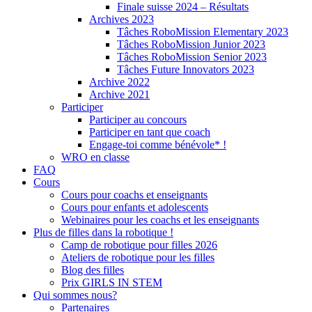
Finale suisse 2024 – Résultats
Archives 2023
Tâches RoboMission Elementary 2023
Tâches RoboMission Junior 2023
Tâches RoboMission Senior 2023
Tâches Future Innovators 2023
Archive 2022
Archive 2021
Participer
Participer au concours
Participer en tant que coach
Engage-toi comme bénévole* !
WRO en classe
FAQ
Cours
Cours pour coachs et enseignants
Cours pour enfants et adolescents
Webinaires pour les coachs et les enseignants
Plus de filles dans la robotique !
Camp de robotique pour filles 2026
Ateliers de robotique pour les filles
Blog des filles
Prix GIRLS IN STEM
Qui sommes nous?
Partenaires