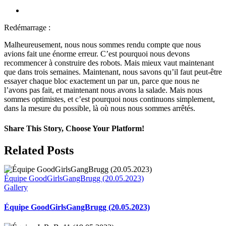
Équipe
View
GoodGirlsGangBrugg
Larger
(26.04.2023)
Redémarrage :
Image
Malheureusement, nous nous sommes rendu compte que nous
avions fait une énorme erreur. C’est pourquoi nous devons
recommencer à construire des robots. Mais mieux vaut maintenant
que dans trois semaines. Maintenant, nous savons qu’il faut peut-être
essayer chaque bloc exactement un par un, parce que nous ne
l’avons pas fait, et maintenant nous avons la salade. Mais nous
sommes optimistes, et c’est pourquoi nous continuons simplement,
dans la mesure du possible, là où nous nous sommes arrêtés.
Share This Story, Choose Your Platform!
Facebook
X
Reddit
LinkedIn
WhatsApp
Telegram
Tumblr
Pinterest
Vk
Xing
Email
Related Posts
Équipe GoodGirlsGangBrugg (20.05.2023)
Gallery
Équipe GoodGirlsGangBrugg (20.05.2023)