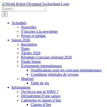
Skip
to
Search
content
for:
Actualités
Nouvelles
S’inscrire à la newsletter
Presse et médias
Saison 2026
Inscription
Dates
Tâches 2026
Résultats Concours régional 2026
Finale Suisse
Événements internationaux
Qualifications pour les concours internationaux
Conditions générales de voyage
Matériel
Table de jeu
Informations
Qu’est-ce que la WRO ?
Déroulement d’une saison
Catégories et classes d’âge
Classes d’âge