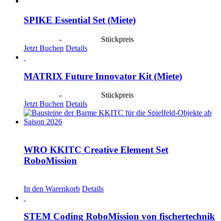
SPIKE Essential Set (Miete)
CHF
40.00
-
CHF
190.00
Stückpreis
Jetzt Buchen
Details
MATRIX Future Innovator Kit (Miete)
CHF
40.00
-
CHF
190.00
Stückpreis
Jetzt Buchen
Details
WRO KKITC Creative Element Set
RoboMission
CHF
53.00
In den Warenkorb
Details
STEM Coding RoboMission von fischertechnik