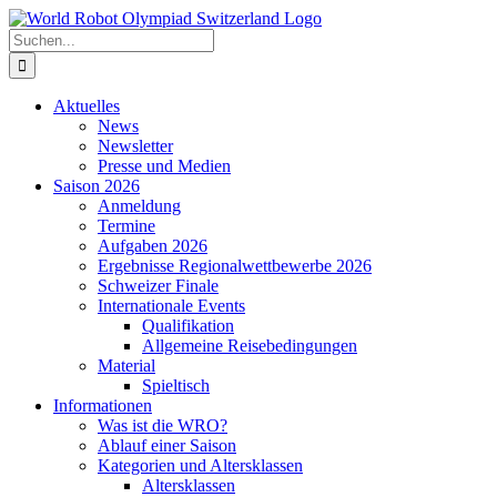
Zum
Inhalt
Suche
springen
nach:
Aktuelles
News
Newsletter
Presse und Medien
Saison 2026
Anmeldung
Termine
Aufgaben 2026
Ergebnisse Regionalwettbewerbe 2026
Schweizer Finale
Internationale Events
Qualifikation
Allgemeine Reisebedingungen
Material
Spieltisch
Informationen
Was ist die WRO?
Ablauf einer Saison
Kategorien und Altersklassen
Altersklassen