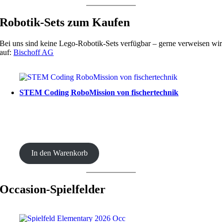
Robotik-Sets zum Kaufen
Bei uns sind keine Lego-Robotik-Sets verfügbar – gerne verweisen wi
auf:
Bischoff AG
STEM Coding RoboMission von fischertechnik
CHF
499.00
In den Warenkorb
Occasion-Spielfelder