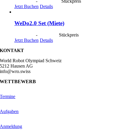
CHF
40.00
-
CHF
190.00
Stückpreis
Jetzt Buchen
Details
WeDo2.0 Set (Miete)
CHF
20.00
-
CHF
80.00
Stückpreis
Jetzt Buchen
Details
KONTAKT
World Robot Olympiad Schweiz
5212 Hausen AG
info@wro.swiss
WETTBEWERB
Termine
Aufgaben
Anmeldung