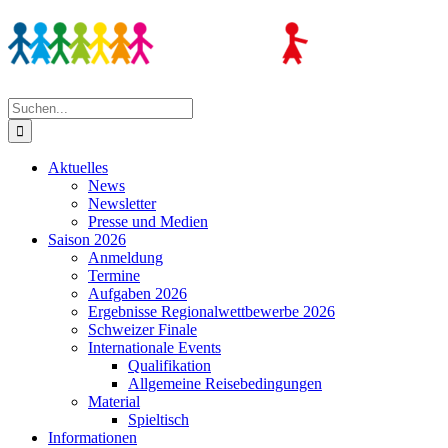
Zum
Inhalt
springen
Suche
nach:
Aktuelles
News
Newsletter
Presse und Medien
Saison 2026
Anmeldung
Termine
Aufgaben 2026
Ergebnisse Regionalwettbewerbe 2026
Schweizer Finale
Internationale Events
Qualifikation
Allgemeine Reisebedingungen
Material
Spieltisch
Informationen