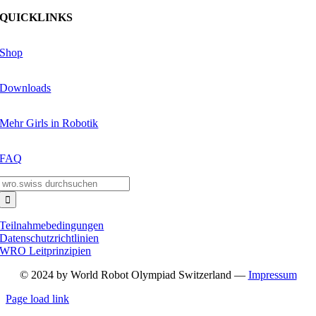
QUICKLINKS
Shop
Downloads
Mehr Girls in Robotik
FAQ
Suche
nach:
Teilnahmebedingungen
Datenschutzrichtlinien
WRO Leitprinzipien
© 2024 by World Robot Olympiad Switzerland —
Impressum
Page load link
Nach