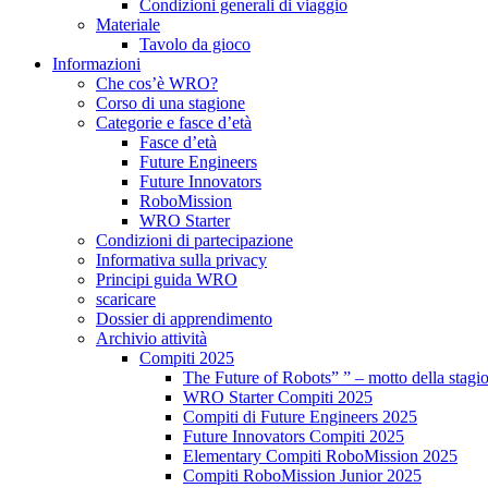
Condizioni generali di viaggio
Materiale
Tavolo da gioco
Informazioni
Che cos’è WRO?
Corso di una stagione
Categorie e fasce d’età
Fasce d’età
Future Engineers
Future Innovators
RoboMission
WRO Starter
Condizioni di partecipazione
Informativa sulla privacy
Principi guida WRO
scaricare
Dossier di apprendimento
Archivio attività
Compiti 2025
The Future of Robots” ” – motto della stagi
WRO Starter Compiti 2025
Compiti di Future Engineers 2025
Future Innovators Compiti 2025
Elementary Compiti RoboMission 2025
Compiti RoboMission Junior 2025