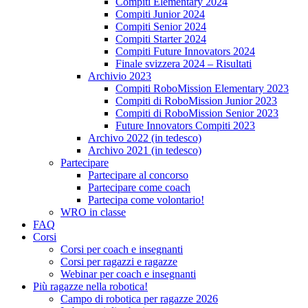
Compiti Elementary 2024
Compiti Junior 2024
Compiti Senior 2024
Compiti Starter 2024
Compiti Future Innovators 2024
Finale svizzera 2024 – Risultati
Archivio 2023
Compiti RoboMission Elementary 2023
Compiti di RoboMission Junior 2023
Compiti di RoboMission Senior 2023
Future Innovators Compiti 2023
Archivo 2022 (in tedesco)
Archivo 2021 (in tedesco)
Partecipare
Partecipare al concorso
Partecipare come coach
Partecipa come volontario!
WRO in classe
FAQ
Corsi
Corsi per coach e insegnanti
Corsi per ragazzi e ragazze
Webinar per coach e insegnanti
Più ragazze nella robotica!
Campo di robotica per ragazze 2026