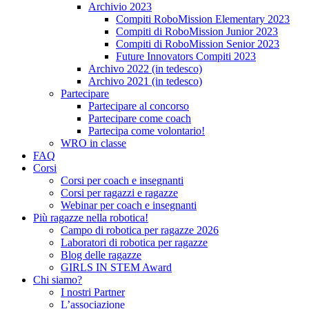
Archivio 2023
Compiti RoboMission Elementary 2023
Compiti di RoboMission Junior 2023
Compiti di RoboMission Senior 2023
Future Innovators Compiti 2023
Archivo 2022 (in tedesco)
Archivo 2021 (in tedesco)
Partecipare
Partecipare al concorso
Partecipare come coach
Partecipa come volontario!
WRO in classe
FAQ
Corsi
Corsi per coach e insegnanti
Corsi per ragazzi e ragazze
Webinar per coach e insegnanti
Più ragazze nella robotica!
Campo di robotica per ragazze 2026
Laboratori di robotica per ragazze
Blog delle ragazze
GIRLS IN STEM Award
Chi siamo?
I nostri Partner
L’associazione