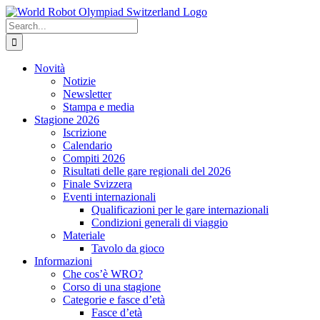
Skip
to
Search
content
for:
Novità
Notizie
Newsletter
Stampa e media
Stagione 2026
Iscrizione
Calendario
Compiti 2026
Risultati delle gare regionali del 2026
Finale Svizzera
Eventi internazionali
Qualificazioni per le gare internazionali
Condizioni generali di viaggio
Materiale
Tavolo da gioco
Informazioni
Che cos’è WRO?
Corso di una stagione
Categorie e fasce d’età
Fasce d’età