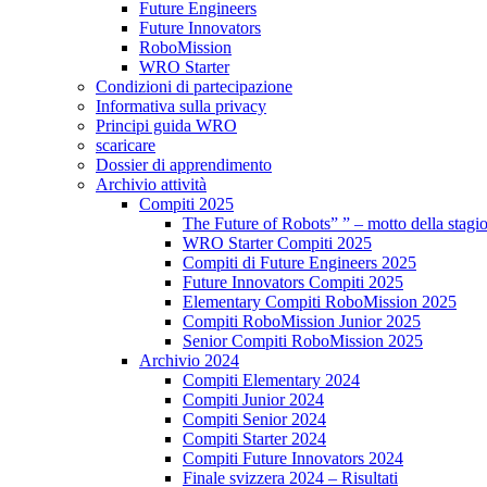
Future Engineers
Future Innovators
RoboMission
WRO Starter
Condizioni di partecipazione
Informativa sulla privacy
Principi guida WRO
scaricare
Dossier di apprendimento
Archivio attività
Compiti 2025
The Future of Robots” ” – motto della stagi
WRO Starter Compiti 2025
Compiti di Future Engineers 2025
Future Innovators Compiti 2025
Elementary Compiti RoboMission 2025
Compiti RoboMission Junior 2025
Senior Compiti RoboMission 2025
Archivio 2024
Compiti Elementary 2024
Compiti Junior 2024
Compiti Senior 2024
Compiti Starter 2024
Compiti Future Innovators 2024
Finale svizzera 2024 – Risultati