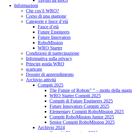
Tavolo da gioco
Informazioni
Che cos’è WRO?
Corso di una stagione
Categorie e fasce d’età
Fasce d’età
Future Engineers
Future Innovators
RoboMission
WRO Starter
Condizioni di partecipazione
Informativa sulla privacy
Principi guida WRO
scaricare
Dossier di apprendimento
Archivio attività
Compiti 2025
The Future of Robots” ” – motto della stagi
WRO Starter Compiti 2025
Compiti di Future Engineers 2025
Future Innovators Compiti 2025
Elementary Compiti RoboMission 2025
Compiti RoboMission Junior 2025
Senior Compiti RoboMission 2025
Archivio 2024