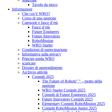
Materiale
Tavolo da gioco
Informazioni
Che cos’è WRO?
Corso di una stagione
Categorie e fasce d’età
Fasce d’età
Future Engineers
Future Innovators
RoboMission
WRO Starter
Condizioni di partecipazione
Informativa sulla privacy
Principi guida WRO
scaricare
Dossier di apprendimento
Archivio attività
Compiti 2025
The Future of Robots” ” – motto della
stagione
WRO Starter Compiti 2025
Compiti di Future Engineers 2025
Future Innovators Compiti 2025
Elementary Compiti RoboMission 2025
Compiti RoboMission Junior 2025