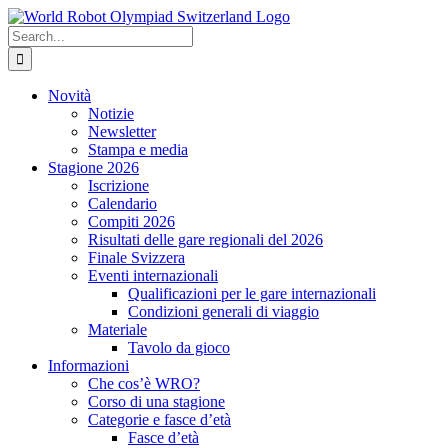
Skip
to
Search
content
for:
Novità
Notizie
Newsletter
Stampa e media
Stagione 2026
Iscrizione
Calendario
Compiti 2026
Risultati delle gare regionali del 2026
Finale Svizzera
Eventi internazionali
Qualificazioni per le gare internazionali
Condizioni generali di viaggio
Materiale
Tavolo da gioco
Informazioni
Che cos’è WRO?
Corso di una stagione
Categorie e fasce d’età
Fasce d’età