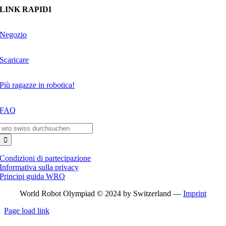
LINK RAPIDI
Negozio
Scaricare
Più ragazze in robotica!
FAQ
Search
for:
Condizioni di partecipazione
Informativa sulla privacy
Principi guida WRO
World Robot Olympiad © 2024 by Switzerland —
Imprint
Page load link
Go