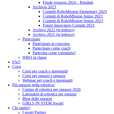
Finale svizzera 2024 – Risultati
Archivio 2023
Compiti RoboMission Elementary 2023
Compiti di RoboMission Junior 2023
Compiti di RoboMission Senior 2023
Future Innovators Compiti 2023
Archivo 2022 (in tedesco)
Archivo 2021 (in tedesco)
Partecipare
Partecipare al concorso
Partecipare come coach
Partecipa come volontario!
WRO in classe
FAQ
Corsi
Corsi per coach e insegnanti
Corsi per ragazzi e ragazze
Webinar per coach e insegnanti
Più ragazze nella robotica!
Campo di robotica per ragazze 2026
Laboratori di robotica per ragazze
Blog delle ragazze
GIRLS IN STEM Award
Chi siamo?
I nostri Partner