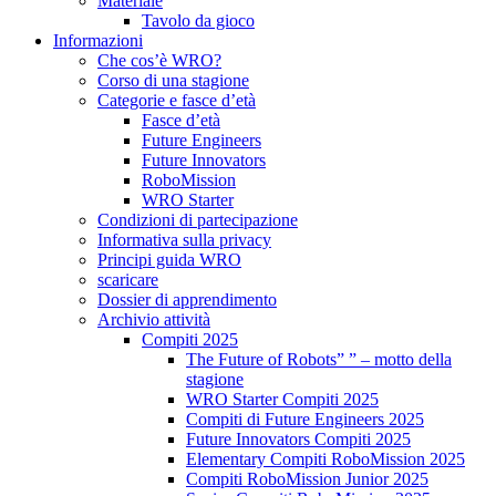
Materiale
Tavolo da gioco
Informazioni
Che cos’è WRO?
Corso di una stagione
Categorie e fasce d’età
Fasce d’età
Future Engineers
Future Innovators
RoboMission
WRO Starter
Condizioni di partecipazione
Informativa sulla privacy
Principi guida WRO
scaricare
Dossier di apprendimento
Archivio attività
Compiti 2025
The Future of Robots” ” – motto della
stagione
WRO Starter Compiti 2025
Compiti di Future Engineers 2025
Future Innovators Compiti 2025
Elementary Compiti RoboMission 2025
Compiti RoboMission Junior 2025