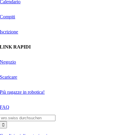
Calendario
Compiti
Iscrizione
LINK RAPIDI
Negozio
Scaricare
Più ragazze in robotica!
FAQ
Search
for: