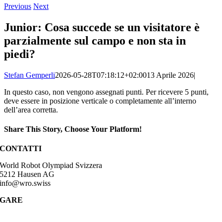
Previous
Next
Junior: Cosa succede se un visitatore è
parzialmente sul campo e non sta in
piedi?
Stefan Gemperli
2026-05-28T07:18:12+02:00
13 Aprile 2026
|
In questo caso, non vengono assegnati punti. Per ricevere 5 punti,
deve essere in posizione verticale o completamente all’interno
dell’area corretta.
Share This Story, Choose Your Platform!
Facebook
CONTATTI
World Robot Olympiad Svizzera
5212 Hausen AG
info@wro.swiss
GARE