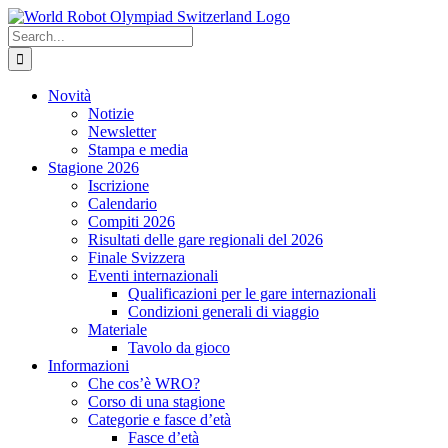
Skip
to
Search
content
for:
Novità
Notizie
Newsletter
Stampa e media
Stagione 2026
Iscrizione
Calendario
Compiti 2026
Risultati delle gare regionali del 2026
Finale Svizzera
Eventi internazionali
Qualificazioni per le gare internazionali
Condizioni generali di viaggio
Materiale
Tavolo da gioco
Informazioni
Che cos’è WRO?
Corso di una stagione
Categorie e fasce d’età
Fasce d’età