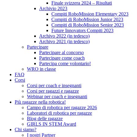
Finale svizzera 2024 – Risultati
Archivio 2023
Compiti RoboMission Elementary 2023
Compiti di RoboMission Junior 2023
Compiti di RoboMission Senior 2023
Future Innovators Compiti 2023
Archivo 2022 (in tedesco)
Archivo 2021 (in tedesco)
Partecipare
Partecipare al concorso
Partecipare come coach
Partecipa come volontario!
WRO in classe
FAQ
Corsi
Corsi per coach e insegnanti
Corsi per ragazzi e ragazze
Webinar per coach e insegnanti
Più ragazze nella robotica!
Campo di robotica per ragazze 2026
Laboratori di robotica per ragazze
Blog delle ragazze
GIRLS IN STEM Award
Chi siamo?
I nostri Partner