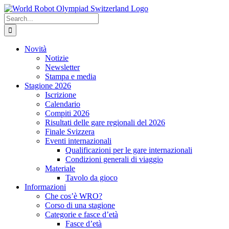
Skip
to
Search
content
for:
Novità
Notizie
Newsletter
Stampa e media
Stagione 2026
Iscrizione
Calendario
Compiti 2026
Risultati delle gare regionali del 2026
Finale Svizzera
Eventi internazionali
Qualificazioni per le gare internazionali
Condizioni generali di viaggio
Materiale
Tavolo da gioco
Informazioni
Che cos’è WRO?
Corso di una stagione
Categorie e fasce d’età
Fasce d’età