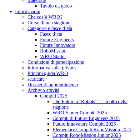
Materiale
Tavolo da gioco
Informazioni
Che cos’è WRO?
Corso di una stagione
Categorie e fasce d’età
Fasce d’età
Future Engineers
Future Innovators
RoboMission
WRO Starter
Condizioni di partecipazione
Informativa sulla privacy
Principi guida WRO
scaricare
Dossier di apprendimento
Archivio attività
Compiti 2025
The Future of Robots” ” – motto della
stagione
WRO Starter Compiti 2025
Compiti di Future Engineers 2025
Future Innovators Compiti 2025
Elementary Compiti RoboMission 2025
Compiti RoboMission Junior 2025