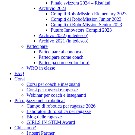
Finale svizzera 2024 – Risultati
Archivio 2023
Compiti RoboMission Elementary 2023
Compiti di RoboMission Junior 2023
Compiti di RoboMission Senior 2023
Future Innovators Compiti 2023
Archivo 2022 (in tedesco)
Archivo 2021 (in tedesco)
Partecipare
Partecipare al concorso
Partecipare come coach
Partecipa come volontario!
WRO in classe
FAQ
Corsi
Corsi per coach e insegnanti
Corsi per ragazzi e ragazze
Webinar per coach e insegnanti
Più ragazze nella robotica!
Campo di robotica per ragazze 2026
Laboratori di robotica per ragazze
Blog delle ragazze
GIRLS IN STEM Award
Chi siamo?
I nostri Partner