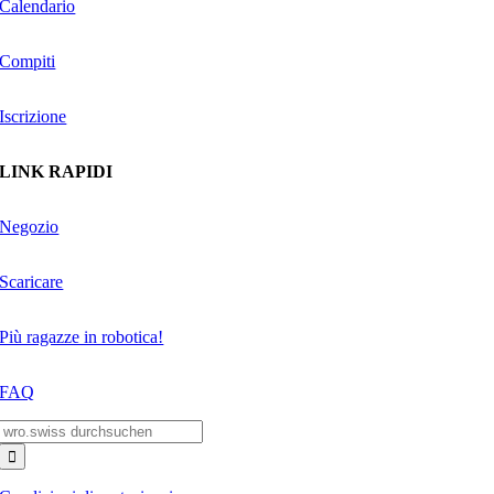
Calendario
Compiti
Iscrizione
LINK RAPIDI
Negozio
Scaricare
Più ragazze in robotica!
FAQ
Search
for: