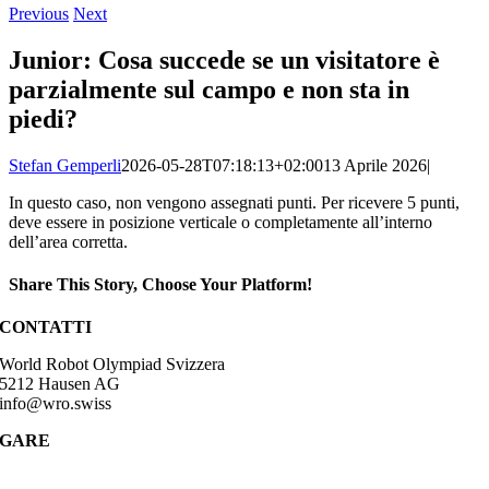
Previous
Next
Junior: Cosa succede se un visitatore è
parzialmente sul campo e non sta in
piedi?
Stefan Gemperli
2026-05-28T07:18:13+02:00
13 Aprile 2026
|
In questo caso, non vengono assegnati punti. Per ricevere 5 punti,
deve essere in posizione verticale o completamente all’interno
dell’area corretta.
Share This Story, Choose Your Platform!
Facebook
CONTATTI
World Robot Olympiad Svizzera
5212 Hausen AG
info@wro.swiss
GARE