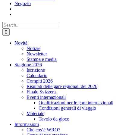
Negozio
Search
for:
Novità
Notizie
Newsletter
Stampa e media
Stagione 2026
Iscrizione
Calendario
Compiti 2026
Risultati delle gare regionali del 2026
Finale Svizzera
Eventi internazionali
Qualificazioni per le gare internazionali
Condizioni generali di viaggio
Materiale
Tavolo da gioco
Informazioni
Che cos’è WRO?