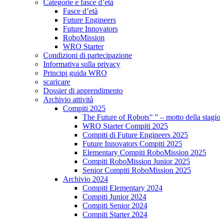
Categorie e fasce d’età
Fasce d’età
Future Engineers
Future Innovators
RoboMission
WRO Starter
Condizioni di partecipazione
Informativa sulla privacy
Principi guida WRO
scaricare
Dossier di apprendimento
Archivio attività
Compiti 2025
The Future of Robots” ” – motto della stagi
WRO Starter Compiti 2025
Compiti di Future Engineers 2025
Future Innovators Compiti 2025
Elementary Compiti RoboMission 2025
Compiti RoboMission Junior 2025
Senior Compiti RoboMission 2025
Archivio 2024
Compiti Elementary 2024
Compiti Junior 2024
Compiti Senior 2024
Compiti Starter 2024