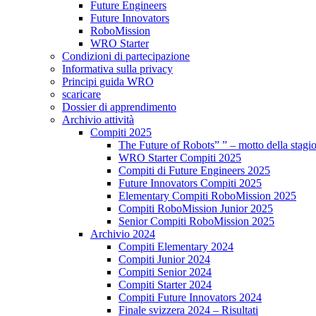
Future Engineers
Future Innovators
RoboMission
WRO Starter
Condizioni di partecipazione
Informativa sulla privacy
Principi guida WRO
scaricare
Dossier di apprendimento
Archivio attività
Compiti 2025
The Future of Robots” ” – motto della stagi
WRO Starter Compiti 2025
Compiti di Future Engineers 2025
Future Innovators Compiti 2025
Elementary Compiti RoboMission 2025
Compiti RoboMission Junior 2025
Senior Compiti RoboMission 2025
Archivio 2024
Compiti Elementary 2024
Compiti Junior 2024
Compiti Senior 2024
Compiti Starter 2024
Compiti Future Innovators 2024
Finale svizzera 2024 – Risultati