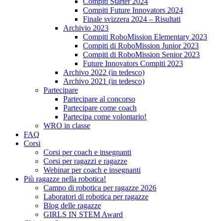
Compiti Starter 2024
Compiti Future Innovators 2024
Finale svizzera 2024 – Risultati
Archivio 2023
Compiti RoboMission Elementary 2023
Compiti di RoboMission Junior 2023
Compiti di RoboMission Senior 2023
Future Innovators Compiti 2023
Archivo 2022 (in tedesco)
Archivo 2021 (in tedesco)
Partecipare
Partecipare al concorso
Partecipare come coach
Partecipa come volontario!
WRO in classe
FAQ
Corsi
Corsi per coach e insegnanti
Corsi per ragazzi e ragazze
Webinar per coach e insegnanti
Più ragazze nella robotica!
Campo di robotica per ragazze 2026
Laboratori di robotica per ragazze
Blog delle ragazze
GIRLS IN STEM Award