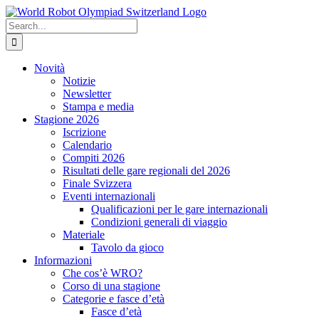
Skip
to
Search
content
for:
Novità
Notizie
Newsletter
Stampa e media
Stagione 2026
Iscrizione
Calendario
Compiti 2026
Risultati delle gare regionali del 2026
Finale Svizzera
Eventi internazionali
Qualificazioni per le gare internazionali
Condizioni generali di viaggio
Materiale
Tavolo da gioco
Informazioni
Che cos’è WRO?
Corso di una stagione
Categorie e fasce d’età
Fasce d’età