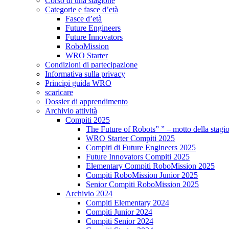
Corso di una stagione
Categorie e fasce d’età
Fasce d’età
Future Engineers
Future Innovators
RoboMission
WRO Starter
Condizioni di partecipazione
Informativa sulla privacy
Principi guida WRO
scaricare
Dossier di apprendimento
Archivio attività
Compiti 2025
The Future of Robots” ” – motto della stagi
WRO Starter Compiti 2025
Compiti di Future Engineers 2025
Future Innovators Compiti 2025
Elementary Compiti RoboMission 2025
Compiti RoboMission Junior 2025
Senior Compiti RoboMission 2025
Archivio 2024
Compiti Elementary 2024
Compiti Junior 2024
Compiti Senior 2024