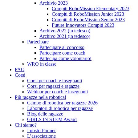
Archivio 2023
Compiti RoboMission Elementary 2023
Compiti di RoboMission Junior 2023
Compiti di RoboMission Senior 2023
Future Innovators Compiti 2023
Archivo 2022 (in tedesco)
Archivo 2021 (in tedesco)
Partecipare
Partecipare al concorso
Partecipare come coach
Partecipa come volontario!
WRO in classe
FAQ
Corsi
Corsi per coach e insegnanti
Corsi per ragazzi e ragazze
Webinar per coach e insegnanti
Più ragazze nella robotica!
Campo di robotica per ragazze 2026
Laboratori di robotica per ragazze
Blog delle ragazze
GIRLS IN STEM Award
Chi siamo?
I nostri Partner
L’associazione