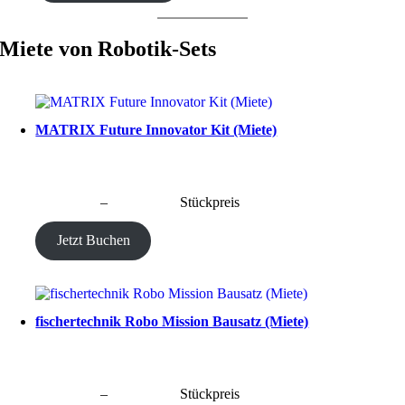
Miete von Robotik-Sets
MATRIX Future Innovator Kit (Miete)
CHF
40.00
–
CHF
190.00
Stückpreis
Jetzt Buchen
fischertechnik Robo Mission Bausatz (Miete)
CHF
40.00
–
CHF
190.00
Stückpreis