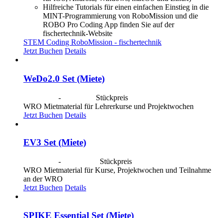
Hilfreiche Tutorials für einen einfachen Einstieg in die
MINT-Programmierung von RoboMission und die
ROBO Pro Coding App finden Sie auf der
fischertechnik-Website
STEM Coding RoboMission - fischertechnik
Jetzt Buchen
Details
WeDo2.0 Set (Miete)
CHF
20.00
-
CHF
80.00
Stückpreis
WRO Mietmaterial für Lehrerkurse und Projektwochen
Jetzt Buchen
Details
EV3 Set (Miete)
CHF
40.00
-
CHF
190.00
Stückpreis
WRO Mietmaterial für Kurse, Projektwochen und Teilnahme
an der WRO
Jetzt Buchen
Details
SPIKE Essential Set (Miete)