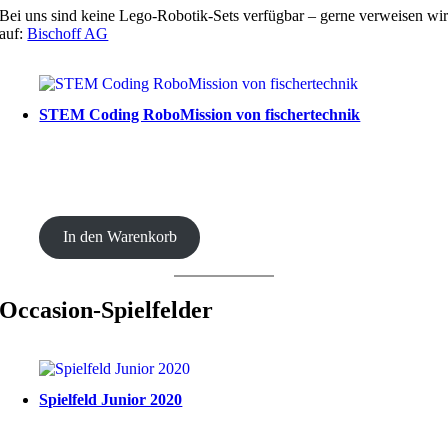
Bei uns sind keine Lego-Robotik-Sets verfügbar – gerne verweisen wi
auf:
Bischoff AG
STEM Coding RoboMission von fischertechnik
CHF
499.00
In den Warenkorb
Occasion-Spielfelder
Spielfeld Junior 2020