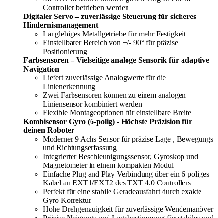
Controller betrieben werden
Digitaler Servo – zuverlässige Steuerung für sicheres
Hindernismanagement
Langlebiges Metallgetriebe für mehr Festigkeit
Einstellbarer Bereich von +/- 90° für präzise
Positionierung
Farbsensoren – Vielseitige analoge Sensorik für adaptive
Navigation
Liefert zuverlässige Analogwerte für die
Linienerkennung
Zwei Farbsensoren können zu einem analogen
Liniensensor kombiniert werden
Flexible Montageoptionen für einstellbare Breite
Kombisensor Gyro (6-polig) - Höchste Präzision für
deinen Roboter
Moderner 9 Achs Sensor für präzise Lage , Bewegungs
und Richtungserfassung
Integrierter Beschleunigungssensor, Gyroskop und
Magnetometer in einem kompakten Modul
Einfache Plug and Play Verbindung über ein 6 poliges
Kabel an EXT1/EXT2 des TXT 4.0 Controllers
Perfekt für eine stabile Geradeausfahrt durch exakte
Gyro Korrektur
Hohe Drehgenauigkeit für zuverlässige Wendemanöver
Präzise Neigungs und Lagebestimmung für stabiles und