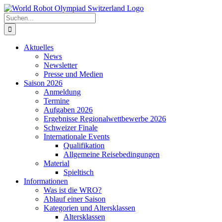
Zum
Inhalt
Suche
springen
nach:
Aktuelles
News
Newsletter
Presse und Medien
Saison 2026
Anmeldung
Termine
Aufgaben 2026
Ergebnisse Regionalwettbewerbe 2026
Schweizer Finale
Internationale Events
Qualifikation
Allgemeine Reisebedingungen
Material
Spieltisch
Informationen
Was ist die WRO?
Ablauf einer Saison
Kategorien und Altersklassen
Altersklassen