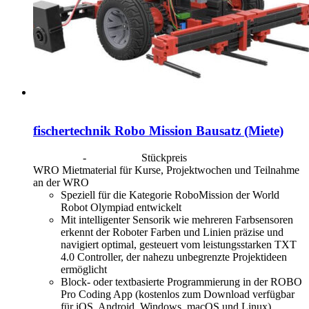
fischertechnik Robo Mission Bausatz (Miete)
CHF
40.00
-
CHF
190.00
Stückpreis
WRO Mietmaterial für Kurse, Projektwochen und Teilnahme
an der WRO
Speziell für die Kategorie RoboMission der World
Robot Olympiad entwickelt
Mit intelligenter Sensorik wie mehreren Farbsensoren
erkennt der Roboter Farben und Linien präzise und
navigiert optimal, gesteuert vom leistungsstarken TXT
4.0 Controller, der nahezu unbegrenzte Projektideen
ermöglicht
Block- oder textbasierte Programmierung in der ROBO
Pro Coding App (kostenlos zum Download verfügbar
für iOS, Android, Windows, macOS und Linux)