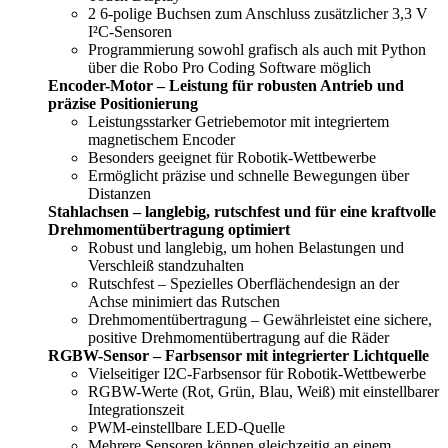
2 6-polige Buchsen zum Anschluss zusätzlicher 3,3 V
I²C-Sensoren
Programmierung sowohl grafisch als auch mit Python
über die Robo Pro Coding Software möglich
Encoder-Motor – Leistung für robusten Antrieb und
präzise Positionierung
Leistungsstarker Getriebemotor mit integriertem
magnetischem Encoder
Besonders geeignet für Robotik-Wettbewerbe
Ermöglicht präzise und schnelle Bewegungen über
Distanzen
Stahlachsen – langlebig, rutschfest und für eine kraftvolle
Drehmomentübertragung optimiert
Robust und langlebig, um hohen Belastungen und
Verschleiß standzuhalten
Rutschfest – Spezielles Oberflächendesign an der
Achse minimiert das Rutschen
Drehmomentübertragung – Gewährleistet eine sichere,
positive Drehmomentübertragung auf die Räder
RGBW-Sensor – Farbsensor mit integrierter Lichtquelle
Vielseitiger I2C-Farbsensor für Robotik-Wettbewerbe
RGBW-Werte (Rot, Grün, Blau, Weiß) mit einstellbarer
Integrationszeit
PWM-einstellbare LED-Quelle
Mehrere Sensoren können gleichzeitig an einem