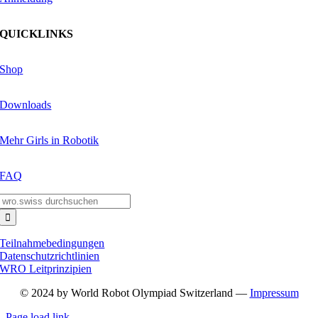
QUICKLINKS
Shop
Downloads
Mehr Girls in Robotik
FAQ
Suche
nach:
Teilnahmebedingungen
Datenschutzrichtlinien
WRO Leitprinzipien
© 2024 by World Robot Olympiad Switzerland —
Impressum
Page load link