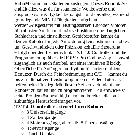
RoboMission und -Starter einzusteigen! Dieses Robotik-Set
enthält alles, was du für spannende Wettbewerbe und
anspruchsvolle Aufgaben benötigst – und das alles, während
grundlegende MINT-Fähigkeiten aufgebaut
werden.Ausgestattet mit leistungsstarken Encoder-Motoren
für robusten Antrieb und präzise Positionierung, langlebigen
Stahlachsen und einstellbaren Getriebestufen kannst du
deinen Roboter für jede Anforderung feinabstimmen – ob es
um Geschwindigkeit oder Präzision geht.Die Steuerung
erfolgt über den fischertechnik TXT 4.0 Controller und die
Programmierung über die ROBO Pro Coding-App ist sowohl
zugänglich als auch flexibel, mit einer intuitiven Blockly-
Oberfläche für Anfänger und Python für fortgeschrittene
Benutzer. Durch die Feinabstimmung mit C/C++ kannst du
bis zur ultimativen Leistung optimieren. Video-Tutorials
helfen beim Einstieg. Mit diesem Set lernst du nicht nur,
Roboter zu bauen und zu programmieren – du entwickelst
echte Problemlösungsfähigkeiten und bereitest dich auf
zukünftige Herausforderungen vor.
TXT 4.0 Controller – steuert Ihren Roboter
8 Universaleingänge
4 Zähleingänge
4 Motorausgänge, alternativ 8 Einzelausgänge
3 Servoausgänge
Touch Display