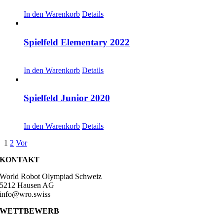
CHF
20.00
In den Warenkorb
Details
Spielfeld Elementary 2022
CHF
20.00
In den Warenkorb
Details
Spielfeld Junior 2020
CHF
20.00
In den Warenkorb
Details
1
2
Vor
KONTAKT
World Robot Olympiad Schweiz
5212 Hausen AG
info@wro.swiss
WETTBEWERB