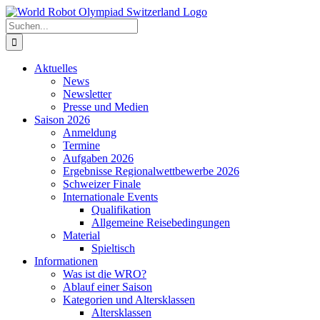
Zum
Inhalt
Suche
springen
nach:
Aktuelles
News
Newsletter
Presse und Medien
Saison 2026
Anmeldung
Termine
Aufgaben 2026
Ergebnisse Regionalwettbewerbe 2026
Schweizer Finale
Internationale Events
Qualifikation
Allgemeine Reisebedingungen
Material
Spieltisch
Informationen
Was ist die WRO?
Ablauf einer Saison
Kategorien und Altersklassen
Altersklassen