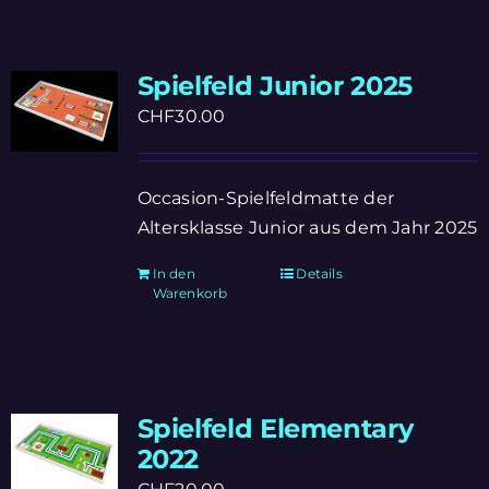
Spielfeld Junior 2025
CHF
30.00
Occasion-Spielfeldmatte der
Altersklasse Junior aus dem Jahr 2025
In den
Details
Warenkorb
Spielfeld Elementary
2022