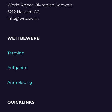
World Robot Olympiad Schweiz
5212 Hausen AG
info@wro.swiss
WETTBEWERB
Termine
Aufgaben
Anmeldung
QUICKLINKS