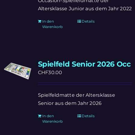
Occasion-Spielfeldmatte der
Altersklasse Junior aus dem Jahr 2022
In den
Details
Warenkorb
Spielfeld Senior 2026 Occ
CHF
30.00
Spielfeldmatte der Altersklasse
Senior aus dem Jahr 2026
In den
Details
Warenkorb