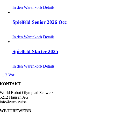
CHF
30.00
In den Warenkorb
Details
Spielfeld Senior 2026 Occ
CHF
30.00
In den Warenkorb
Details
Spielfeld Starter 2025
CHF
30.00
In den Warenkorb
Details
1
2
Vor
KONTAKT
World Robot Olympiad Schweiz
5212 Hausen AG
info@wro.swiss
WETTBEWERB