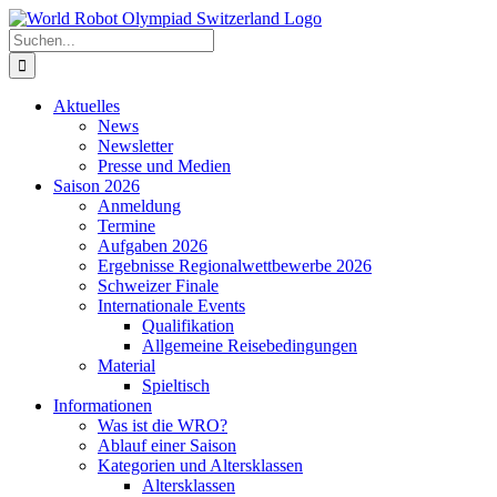
Zum
Inhalt
Suche
springen
nach:
Aktuelles
News
Newsletter
Presse und Medien
Saison 2026
Anmeldung
Termine
Aufgaben 2026
Ergebnisse Regionalwettbewerbe 2026
Schweizer Finale
Internationale Events
Qualifikation
Allgemeine Reisebedingungen
Material
Spieltisch
Informationen
Was ist die WRO?
Ablauf einer Saison
Kategorien und Altersklassen
Altersklassen